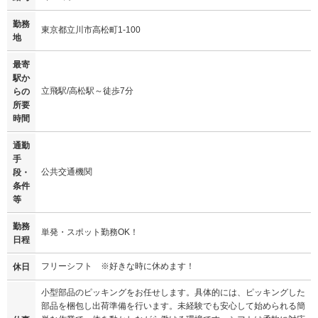
勤務
東京都立川市高松町1-100
地
最寄
駅か
立飛駅/高松駅～徒歩7分
らの
所要
時間
通勤
手
公共交通機関
段・
条件
等
勤務
単発・スポット勤務OK！
日程
フリーシフト ※好きな時に休めます！
休日
小型部品のピッキングをお任せします。具体的には、ピッキングした
部品を梱包し出荷準備を行います。未経験でも安心して始められる簡