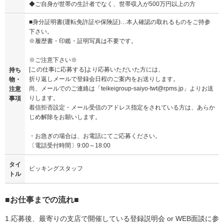
◆ご自身が世帯の生計者でなく、世帯収入が500万円以上の方
■身分証明書(運転免許証や保険証)…本人確認の取れるものをご持参
下さい。
※履歴書・印鑑・証明写真は不要です。
※ご注意下さい※
[この仕事に応募する]より応募いただいた方には、
持ち
折り返しメールで登録会日程のご案内をお送りします。
物・
尚、メールでのご連絡は「teikeigroup-saiyo-twt@rpms.jp」よりお送
注意
りします。
事項
着信拒否設定・メール受信のアドレス指定をされている方は、あらか
じめ解除をお願いします。
・お急ぎの場合は、お電話にてご応募ください。
〔電話受付時間〕9:00～18:00
タイ
ピッキングスタッフ
トル
■お仕事までの流れ■
1.応募後、最寄りの支店で開催している登録説明会 or WEB面談に参