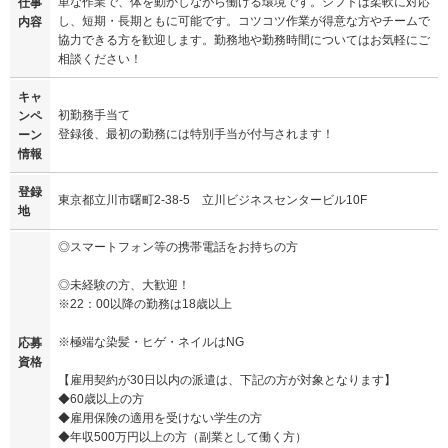
単な作業で、体を動かしながら働ける環境です。シフトは柔軟に対応
仕事
し、短期・長期ともに可能です。コツコツ作業が得意な方やチームで
内容
協力できる方を歓迎します。勤務地や勤務時間についてはお気軽にご
相談ください！
キャ
初勤務手当て
ンペ
登録後、最初の勤務には特別手当が付与されます！
ーン
情報
登録
東京都立川市曙町2-38-5 立川ビジネスセンタービル10F
地
◎スマートフォン等の携帯電話をお持ちの方
◎未経験の方、大歓迎！
※22：00以降の勤務は18歳以上
※極端な染髪・ヒゲ・ネイルはNG
応募
資格
【雇用契約が30日以内の派遣は、下記の方が対象となります】
◆60歳以上の方
◆雇用保険の適用を受けない学生の方
◆年収500万円以上の方（副業として働く方）