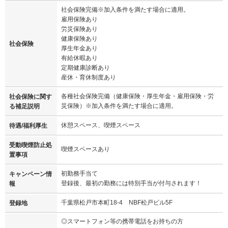
社会保険完備※加入条件を満たす場合に適用。
雇用保険あり
労災保険あり
健康保険あり
社会保険
厚生年金あり
有給休暇あり
定期健康診断あり
産休・育休制度あり
各種社会保険完備（健康保険・厚生年金・雇用保険・労
社会保険に関す
災保険）※加入条件を満たす場合に適用。
る補足説明
休憩スペース、喫煙スペース
待遇/福利厚生
受動喫煙防止処
喫煙スペースあり
置事項
初勤務手当て
キャンペーン情
登録後、最初の勤務には特別手当が付与されます！
報
千葉県松戸市本町18-4 NBF松戸ビル5F
登録地
◎スマートフォン等の携帯電話をお持ちの方