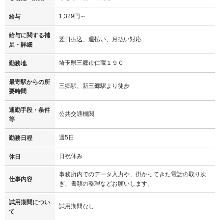
1,329円～
給与
給与に関する補
翌日振込、週払い、月払い対応
足・詳細
埼玉県三郷市仁蔵１９０
勤務地
最寄駅からの所
三郷駅、新三郷駅より徒歩
要時間
通勤手段・条件
公共交通機関
等
週5日
勤務日程
日祝休み
休日
事務所内でのデータ入力や、掛かってきた電話の取り次
仕事内容
ぎ、書類の整理などお願いします。
試用期間につい
試用期間なし
て