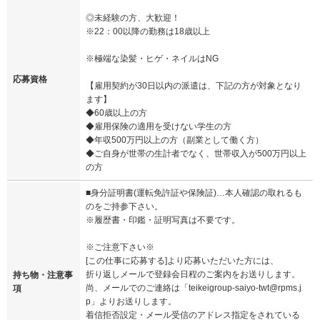
◎未経験の方、大歓迎！
※22：00以降の勤務は18歳以上
※極端な染髪・ヒゲ・ネイルはNG
応募資格
【雇用契約が30日以内の派遣は、下記の方が対象となり
ます】
◆60歳以上の方
◆雇用保険の適用を受けない学生の方
◆年収500万円以上の方（副業として働く方）
◆ご自身が世帯の生計者でなく、世帯収入が500万円以上
の方
■身分証明書(運転免許証や保険証)…本人確認の取れるも
のをご持参下さい。
※履歴書・印鑑・証明写真は不要です。
※ご注意下さい※
[この仕事に応募する]より応募いただいた方には、
折り返しメールで登録会日程のご案内をお送りします。
持ち物・注意事
尚、メールでのご連絡は「teikeigroup-saiyo-twt@rpms.j
項
p」よりお送りします。
着信拒否設定・メール受信のアドレス指定をされている