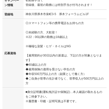
初勤務手当て
キャンペー
登録後、最初の勤務には特別手当が付与されます！
ン情報
神奈川県厚木市泉町3-5 厚木フォーラムビル1F
登録地
◎スマートフォン等の携帯電話をお持ちの方
◎未経験の方、大歓迎！
※22：00以降の勤務は18歳以上
※極端な染髪・ヒゲ・ネイルはNG
応募資格
【雇用契約が30日以内の派遣は、下記の方が対象となりま
す】
◆60歳以上の方
◆雇用保険の適用を受けない学生の方
◆年収500万円以上の方（副業として働く方）
◆ご自身が世帯の生計者でなく、世帯収入が500万円以上の
方
■身分証明書(運転免許証や保険証)…本人確認の取れるもの
をご持参下さい。
※履歴書・印鑑・証明写真は不要です。