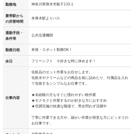
神奈川県厚木市船子133-1
勤務地
最寄駅から
本厚木駅よりバス
の所要時間
通勤手段・
公共交通機関
条件等
単発・スポット勤務OK！
勤務日程
フリーシフト ※好きな時に休めます！
休日
化粧品のセット作業をお任せします。
化粧水やクリームなどの商品を箱に詰めたり、付属品を入れ
て包装するシンプルなお仕事です。
★未経験の方もすぐに慣れやすい軽作業
仕事内容
★モクモクと作業するのが好きな方におすすめ
★空調完備の快適な職場で、男女問わず活躍中
丁寧に作業できる方や、細かい作業が得意な方にピッタリの
お仕事です。