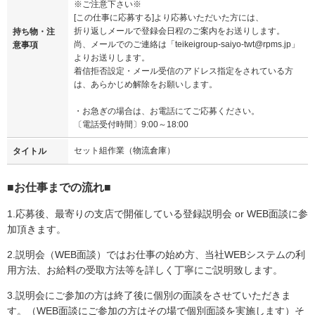
※ご注意下さい※
[この仕事に応募する]より応募いただいた方には、
折り返しメールで登録会日程のご案内をお送りします。
持ち物・注
尚、メールでのご連絡は「teikeigroup-saiyo-twt@rpms.jp」
意事項
よりお送りします。
着信拒否設定・メール受信のアドレス指定をされている方
は、あらかじめ解除をお願いします。
・お急ぎの場合は、お電話にてご応募ください。
〔電話受付時間〕9:00～18:00
セット組作業（物流倉庫）
タイトル
■お仕事までの流れ■
1.応募後、最寄りの支店で開催している登録説明会 or WEB面談に参
加頂きます。
2.説明会（WEB面談）ではお仕事の始め方、当社WEBシステムの利
用方法、お給料の受取方法等を詳しく丁寧にご説明致します。
3.説明会にご参加の方は終了後に個別の面談をさせていただきま
す。（WEB面談にご参加の方はその場で個別面談を実施します）そ