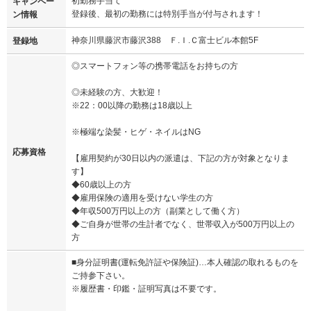
初勤務手当て
キャンペー
登録後、最初の勤務には特別手当が付与されます！
ン情報
神奈川県藤沢市藤沢388 Ｆ.Ｉ.Ｃ富士ビル本館5F
登録地
◎スマートフォン等の携帯電話をお持ちの方
◎未経験の方、大歓迎！
※22：00以降の勤務は18歳以上
※極端な染髪・ヒゲ・ネイルはNG
応募資格
【雇用契約が30日以内の派遣は、下記の方が対象となりま
す】
◆60歳以上の方
◆雇用保険の適用を受けない学生の方
◆年収500万円以上の方（副業として働く方）
◆ご自身が世帯の生計者でなく、世帯収入が500万円以上の
方
■身分証明書(運転免許証や保険証)…本人確認の取れるものを
ご持参下さい。
※履歴書・印鑑・証明写真は不要です。