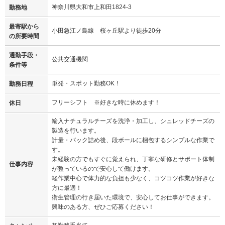
神奈川県大和市上和田1824-3
勤務地
最寄駅から
小田急江ノ島線 桜ヶ丘駅より徒歩20分
の所要時間
通勤手段・
公共交通機関
条件等
単発・スポット勤務OK！
勤務日程
フリーシフト ※好きな時に休めます！
休日
輸入ナチュラルチーズを洗浄・加工し、シュレッドチーズの
製造を行います。
計量・パック詰め後、段ボールに梱包するシンプルな作業で
す。
未経験の方でもすぐに覚えられ、丁寧な研修とサポート体制
仕事内容
が整っているので安心して働けます。
軽作業中心で体力的な負担も少なく、コツコツ作業が好きな
方に最適！
衛生管理の行き届いた環境で、安心してお仕事ができます。
興味のある方、ぜひご応募ください！