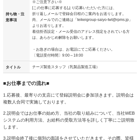
※ご注意下さい※
[この仕事に応募する]より応募いただいた方には、
折り返しメールで登録会日程のご案内をお送りします。
持ち物・注
尚、メールでのご連絡は「teikeigroup-saiyo-twt@rpms.jp」
意事項
よりお送りします。
着信拒否設定・メール受信のアドレス指定をされている方
は、あらかじめ解除をお願いします。
・お急ぎの場合は、お電話にてご応募ください。
〔電話受付時間〕9:00～18:00
チーズ製造スタッフ（乳製品製造工場）
タイトル
■お仕事までの流れ■
1.応募後、最寄りの支店にて登録説明会に参加頂きます。説明会は
複数人合同で実施しております。
2.説明会ではお仕事の始め方、当社の取り組みについて、当社WEB
システムの利用方法、お給料の受取方法等を詳しく丁寧にご説明致
します。
3.説明会終了後に個別の面談をさせていただきます。その際、皆様