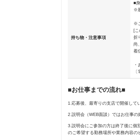
■
※
※
[
折
持ち物・注意事項
尚、
着
・
〔
■お仕事までの流れ■
1.応募後、最寄りの支店で開催してい
2.説明会（WEB面談）ではお仕事
3.説明会にご参加の方は終了後に
のご希望する勤務場所や業務内容の