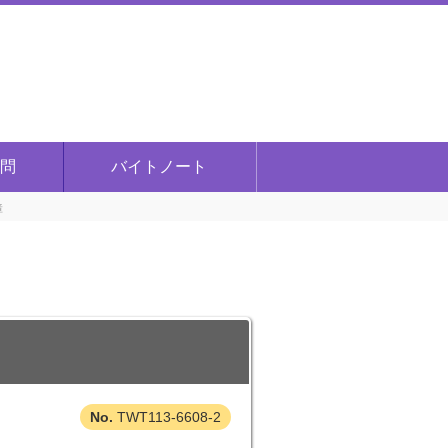
問
バイトノート
障
TWT113-6608-2