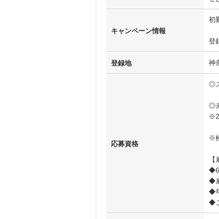
初
キャンペーン情報
登
神
登録地
◎
◎
※
※
応募資格
【
◆
◆
◆
◆