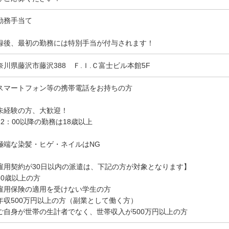
勤務手当て
録後、最初の勤務には特別手当が付与されます！
奈川県藤沢市藤沢388 Ｆ.Ｉ.Ｃ富士ビル本館5F
スマートフォン等の携帯電話をお持ちの方
未経験の方、大歓迎！
22：00以降の勤務は18歳以上
極端な染髪・ヒゲ・ネイルはNG
雇用契約が30日以内の派遣は、下記の方が対象となります】
60歳以上の方
雇用保険の適用を受けない学生の方
年収500万円以上の方（副業として働く方）
ご自身が世帯の生計者でなく、世帯収入が500万円以上の方