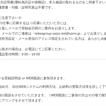
身分証明書(運転免許証や保険証)…本人確認の取れるものをご持参下さい
履歴書・印鑑・証明写真は不要です。
ご注意下さい※
この仕事に応募する]より応募いただいた方には、
り返しメールで登録会日程のご案内をお送りします。
メールでのご連絡は「teikeigroup-saiyo-twt@rpms.jp」よりお送り
信拒否設定・メール受信のアドレス指定をされている方は、あらかじめ
お急ぎの場合は、お電話にてご応募ください。
電話受付時間〕9:00～18:00
る登録説明会 or WEB面談に参加頂きます。
の始め方、当社WEBシステムの利用方法、お給料の受取方法等を詳しく
個別の面談をさせていただきます。（WEB面談にご参加の方はその場で
ヒアリングをさせて頂きます。