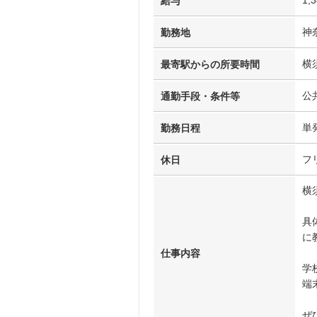
給与
神
勤務地
横
最寄駅からの所要時間
公
通勤手段・条件等
単
勤務日程
フ
休日
横
具
に
仕事内容
学
端
ぜ