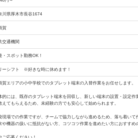
奈川県厚木市長谷1674
須賀
共交通機関
発・スポット勤務OK！
リーシフト ※好きな時に休めます！
須賀エリアの小中学校でのタブレット端末の入替作業をお任せします。
体的には、既存のタブレット端末を回収し、新しい端末の設置・設定作
教えてもらえるため、未経験の方でも安心して始められます。
校現場での作業ですが、チームで協力しながら進めるため、落ち着いて
末や機器の扱いに抵抗がない方、コツコツ作業を進めたい方におすすめ
ひご応募ください！