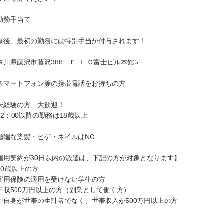
勤務手当て
録後、最初の勤務には特別手当が付与されます！
奈川県藤沢市藤沢388 Ｆ.Ｉ.Ｃ富士ビル本館5F
スマートフォン等の携帯電話をお持ちの方
未経験の方、大歓迎！
22：00以降の勤務は18歳以上
極端な染髪・ヒゲ・ネイルはNG
雇用契約が30日以内の派遣は、下記の方が対象となります】
60歳以上の方
雇用保険の適用を受けない学生の方
年収500万円以上の方（副業として働く方）
ご自身が世帯の生計者でなく、世帯収入が500万円以上の方