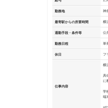
給与
神
勤務地
横
最寄駅からの所要時間
公
通勤手段・条件等
単
勤務日程
フ
休日
横
具
に
仕事内容
学
端
ぜ