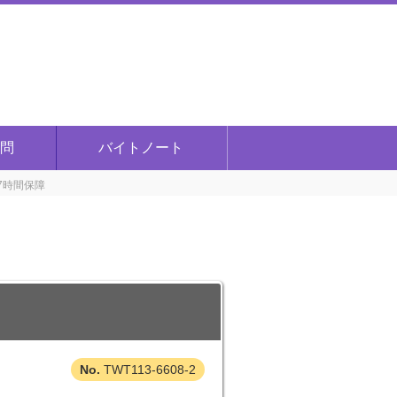
問
バイトノート
7時間保障
TWT113-6608-2