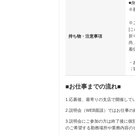
■
※
※
[
折
持ち物・注意事項
尚、
着
・
〔
■お仕事までの流れ■
1.応募後、最寄りの支店で開催してい
2.説明会（WEB面談）ではお仕事
3.説明会にご参加の方は終了後に
のご希望する勤務場所や業務内容の