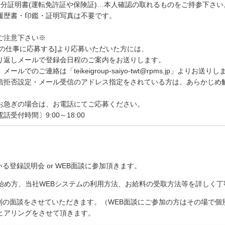
身分証明書(運転免許証や保険証)…本人確認の取れるものをご持参下さい
履歴書・印鑑・証明写真は不要です。
ご注意下さい※
この仕事に応募する]より応募いただいた方には、
り返しメールで登録会日程のご案内をお送りします。
メールでのご連絡は「teikeigroup-saiyo-twt@rpms.jp」よりお送り
信拒否設定・メール受信のアドレス指定をされている方は、あらかじめ
お急ぎの場合は、お電話にてご応募ください。
電話受付時間〕9:00～18:00
る登録説明会 or WEB面談に参加頂きます。
の始め方、当社WEBシステムの利用方法、お給料の受取方法等を詳しく
個別の面談をさせていただきます。（WEB面談にご参加の方はその場で
ヒアリングをさせて頂きます。