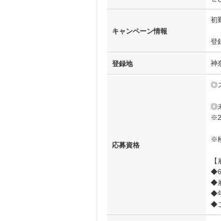
初
キャンペーン情報
登
神
登録地
◎
◎
※
※
応募資格
【
◆
◆
◆
◆