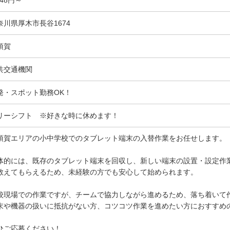
奈川県厚木市長谷1674
須賀
共交通機関
発・スポット勤務OK！
リーシフト ※好きな時に休めます！
須賀エリアの小中学校でのタブレット端末の入替作業をお任せします。
体的には、既存のタブレット端末を回収し、新しい端末の設置・設定作
教えてもらえるため、未経験の方でも安心して始められます。
校現場での作業ですが、チームで協力しながら進めるため、落ち着いて
末や機器の扱いに抵抗がない方、コツコツ作業を進めたい方におすすめ
ひご応募ください！