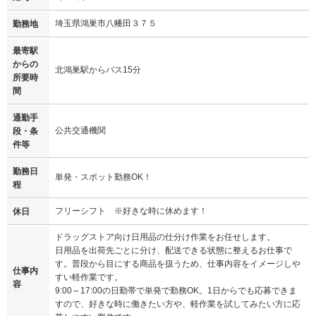
埼玉県鴻巣市八幡田３７５
勤務地
最寄駅
からの
北鴻巣駅からバス15分
所要時
間
通勤手
公共交通機関
段・条
件等
勤務日
単発・スポット勤務OK！
程
フリーシフト ※好きな時に休めます！
休日
ドラッグストア向け日用品の仕分け作業をお任せします。
日用品を出荷先ごとに分け、配送できる状態に整えるお仕事で
す。普段から目にする商品を扱うため、仕事内容をイメージしや
仕事内
すい軽作業です。
容
9:00～17:00の日勤帯で単発で勤務OK。1日からでも応募できま
すので、好きな時に働きたい方や、軽作業を試してみたい方に応