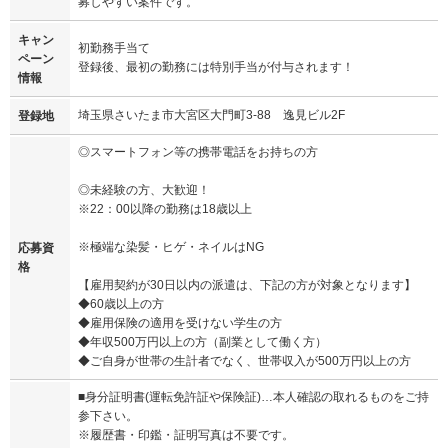
募しやすい案件です。
キャン
初勤務手当て
ペーン
登録後、最初の勤務には特別手当が付与されます！
情報
埼玉県さいたま市大宮区大門町3-88 逸見ビル2F
登録地
◎スマートフォン等の携帯電話をお持ちの方
◎未経験の方、大歓迎！
※22：00以降の勤務は18歳以上
※極端な染髪・ヒゲ・ネイルはNG
応募資
格
【雇用契約が30日以内の派遣は、下記の方が対象となります】
◆60歳以上の方
◆雇用保険の適用を受けない学生の方
◆年収500万円以上の方（副業として働く方）
◆ご自身が世帯の生計者でなく、世帯収入が500万円以上の方
■身分証明書(運転免許証や保険証)…本人確認の取れるものをご持
参下さい。
※履歴書・印鑑・証明写真は不要です。