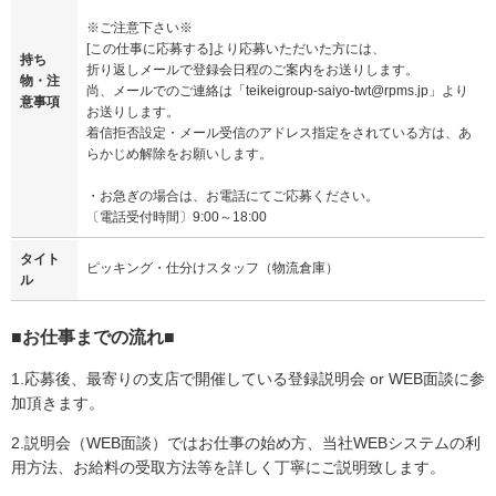
※ご注意下さい※
[この仕事に応募する]より応募いただいた方には、
持ち
折り返しメールで登録会日程のご案内をお送りします。
物・注
尚、メールでのご連絡は「teikeigroup-saiyo-twt@rpms.jp」より
意事項
お送りします。
着信拒否設定・メール受信のアドレス指定をされている方は、あ
らかじめ解除をお願いします。
・お急ぎの場合は、お電話にてご応募ください。
〔電話受付時間〕9:00～18:00
タイト
ピッキング・仕分けスタッフ（物流倉庫）
ル
■お仕事までの流れ■
1.応募後、最寄りの支店で開催している登録説明会 or WEB面談に参
加頂きます。
2.説明会（WEB面談）ではお仕事の始め方、当社WEBシステムの利
用方法、お給料の受取方法等を詳しく丁寧にご説明致します。