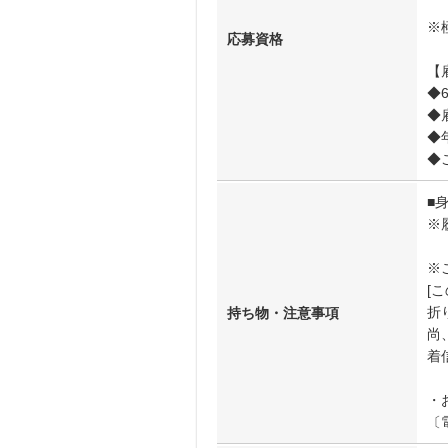
※
応募資格
【
◆
◆
◆
◆
■
※
※
[
折
持ち物・注意事項
尚、
着
・
〔