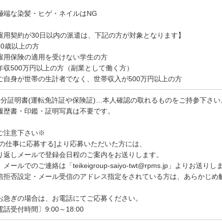
極端な染髪・ヒゲ・ネイルはNG
雇用契約が30日以内の派遣は、下記の方が対象となります】
60歳以上の方
雇用保険の適用を受けない学生の方
年収500万円以上の方（副業として働く方）
ご自身が世帯の生計者でなく、世帯収入が500万円以上の方
身分証明書(運転免許証や保険証)…本人確認の取れるものをご持参下さい
履歴書・印鑑・証明写真は不要です。
ご注意下さい※
この仕事に応募する]より応募いただいた方には、
り返しメールで登録会日程のご案内をお送りします。
メールでのご連絡は「teikeigroup-saiyo-twt@rpms.jp」よりお送り
信拒否設定・メール受信のアドレス指定をされている方は、あらかじめ
お急ぎの場合は、お電話にてご応募ください。
電話受付時間〕9:00～18:00