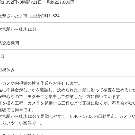
1,352円×8時間×21日＝月給227,000円
玉県さいたま市北区植竹町1-324
大宮駅から徒歩10分
共交通機関
5日
日祝休み
ジカメや内視鏡の検査作業をお任せします。
品に不具合がないかを確認し、決められた手順に沿って検査を進めるお
が中心なので、モクモクと集中して作業したい方に向いています。
真を撮る工程、カメラを起動する工程などで正確に動くか、不具合がな
経験でも簡単です。
大宮駅から徒歩10分で通勤しやすく、8:40～17:05の日勤固定。カメ
もらいやすい案件です。