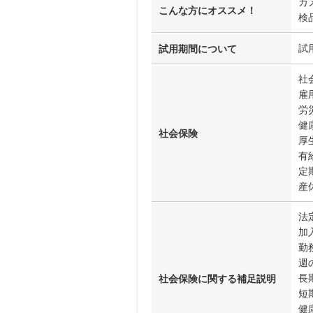
カ
こんな方にオススメ！
検
試
試用期間について
社
雇
労
健
社会保険
厚
有
定
産
法
加
勤
週
長
社会保険に関する補足説明
短
健