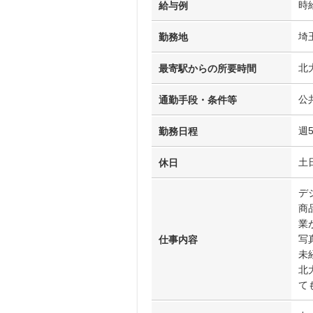
時給
給与例
埼
勤務地
北
最寄駅からの所要時間
公
通勤手段・条件等
週
勤務日程
土
休日
デ
商
業
写
仕事内容
未
北
て