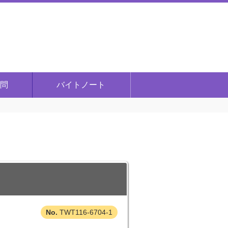
問
バイトノート
TWT116-6704-1