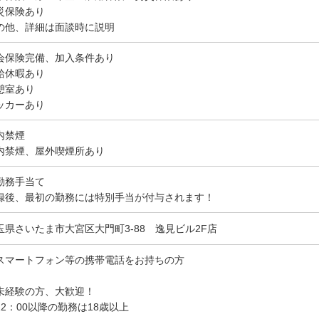
災保険あり
の他、詳細は面談時に説明
会保険完備、加入条件あり
給休暇あり
憩室あり
ッカーあり
内禁煙
内禁煙、屋外喫煙所あり
勤務手当て
録後、最初の勤務には特別手当が付与されます！
玉県さいたま市大宮区大門町3-88 逸見ビル2F店
スマートフォン等の携帯電話をお持ちの方
未経験の方、大歓迎！
22：00以降の勤務は18歳以上