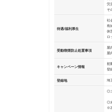
労
そ
社
有
待遇/福利厚生
休
ロ
屋
受動喫煙防止処置事項
屋
初
キャンペーン情報
登
埼
登録地
◎
◎
※