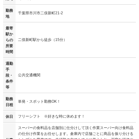
勤務
千葉県市川市二俣新町21-2
地
最寄
駅か
二俣新町駅から徒歩（15分）
らの
所要
時間
通勤
手
公共交通機関
段・
条件
等
勤務
単発・スポット勤務OK！
日程
フリーシフト ※好きな時に休めます！
休日
スーパーの食料品を店舗別に仕分けして頂く作業スーパー向け食料品
の仕分け作業をお任せします。倉庫内で店舗ごとに商品を振り分ける