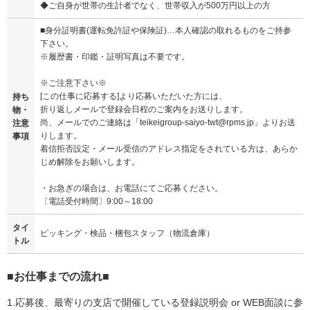
◆ご自身が世帯の生計者でなく、世帯収入が500万円以上の方
■身分証明書(運転免許証や保険証)…本人確認の取れるものをご持参
下さい。
※履歴書・印鑑・証明写真は不要です。
※ご注意下さい※
[この仕事に応募する]より応募いただいた方には、
持ち
折り返しメールで登録会日程のご案内をお送りします。
物・
尚、メールでのご連絡は「teikeigroup-saiyo-twt@rpms.jp」よりお送
注意
りします。
事項
着信拒否設定・メール受信のアドレス指定をされている方は、あらか
じめ解除をお願いします。
・お急ぎの場合は、お電話にてご応募ください。
〔電話受付時間〕9:00～18:00
タイ
ピッキング・検品・梱包スタッフ（物流倉庫）
トル
■お仕事までの流れ■
1.応募後、最寄りの支店で開催している登録説明会 or WEB面談に参