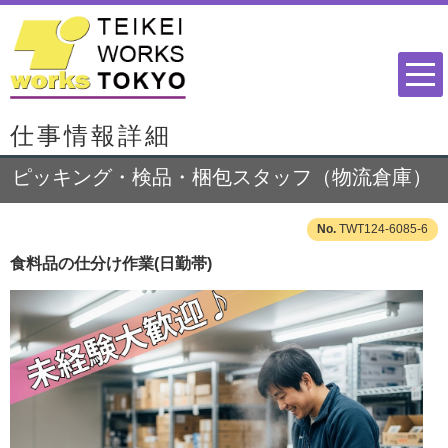
仕事情報詳細
ピッキング・検品・梱包スタッフ（物流倉庫）
TWT124-6085-6
食料品の仕分け作業(日勤帯)