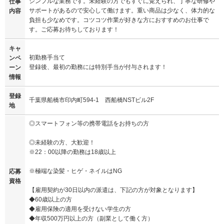
シンプルな業務です。未経験の方でもすぐに覚えられ、丁寧な研修や
仕事
サポートがあるので安心して働けます。重い商品は少なく、体力的な
内容
負担も少なめです。コツコツ作業が好きな方におすすめのお仕事で
す。ご応募お待ちしております！
キャ
初勤務手当て
ンペ
登録後、最初の勤務には特別手当が付与されます！
ーン
情報
登録
千葉県船橋市印内町594-1 西船橋NSTビル2F
地
◎スマートフォン等の携帯電話をお持ちの方
◎未経験の方、大歓迎！
※22：00以降の勤務は18歳以上
※極端な染髪・ヒゲ・ネイルはNG
応募
資格
【雇用契約が30日以内の派遣は、下記の方が対象となります】
◆60歳以上の方
◆雇用保険の適用を受けない学生の方
◆年収500万円以上の方（副業として働く方）