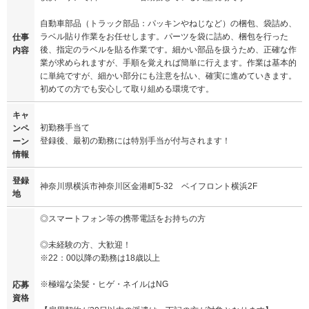
自動車部品（トラック部品：パッキンやねじなど）の梱包、袋詰め、
ラベル貼り作業をお任せします。パーツを袋に詰め、梱包を行った
仕事
後、指定のラベルを貼る作業です。細かい部品を扱うため、正確な作
内容
業が求められますが、手順を覚えれば簡単に行えます。作業は基本的
に単純ですが、細かい部分にも注意を払い、確実に進めていきます。
初めての方でも安心して取り組める環境です。
キャ
初勤務手当て
ンペ
登録後、最初の勤務には特別手当が付与されます！
ーン
情報
登録
神奈川県横浜市神奈川区金港町5-32 ベイフロント横浜2F
地
◎スマートフォン等の携帯電話をお持ちの方
◎未経験の方、大歓迎！
※22：00以降の勤務は18歳以上
※極端な染髪・ヒゲ・ネイルはNG
応募
資格