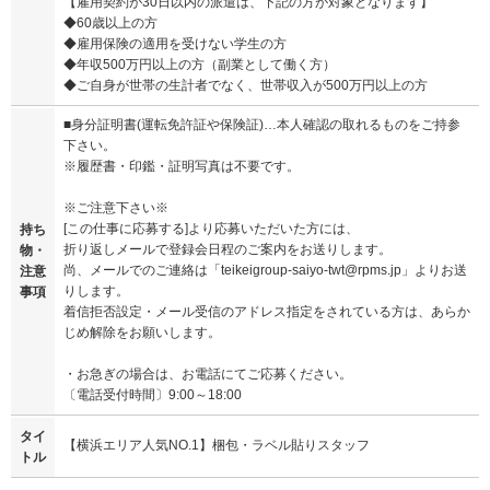
【雇用契約が30日以内の派遣は、下記の方が対象となります】
◆60歳以上の方
◆雇用保険の適用を受けない学生の方
◆年収500万円以上の方（副業として働く方）
◆ご自身が世帯の生計者でなく、世帯収入が500万円以上の方
■身分証明書(運転免許証や保険証)…本人確認の取れるものをご持参
下さい。
※履歴書・印鑑・証明写真は不要です。
※ご注意下さい※
[この仕事に応募する]より応募いただいた方には、
持ち
折り返しメールで登録会日程のご案内をお送りします。
物・
尚、メールでのご連絡は「teikeigroup-saiyo-twt@rpms.jp」よりお送
注意
りします。
事項
着信拒否設定・メール受信のアドレス指定をされている方は、あらか
じめ解除をお願いします。
・お急ぎの場合は、お電話にてご応募ください。
〔電話受付時間〕9:00～18:00
タイ
【横浜エリア人気NO.1】梱包・ラベル貼りスタッフ
トル