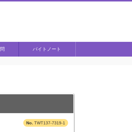
問
バイトノート
TWT137-7319-1