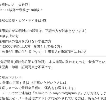
未経験の方、大歓迎！
22：00以降の勤務は18歳以上
極端な染髪・ヒゲ・ネイルはNG
雇用契約が30日以内の派遣は、下記の方が対象となります】
60歳以上の方
雇用保険の適用を受けない学生の方
年収500万円以上の方（副業として働く方）
ご自身が世帯の生計者でなく、世帯収入が500万円以上の方
身分証明書(運転免許証や保険証)…本人確認の取れるものをご持参下さい
履歴書・印鑑・証明写真は不要です。
ご注意下さい※
この仕事に応募する]より応募いただいた方には、
り返しメールで登録会日程のご案内をお送りします。
メールでのご連絡は「teikeigroup-saiyo-twt@rpms.jp」よりお送り
信拒否設定・メール受信のアドレス指定をされている方は、あらかじめ