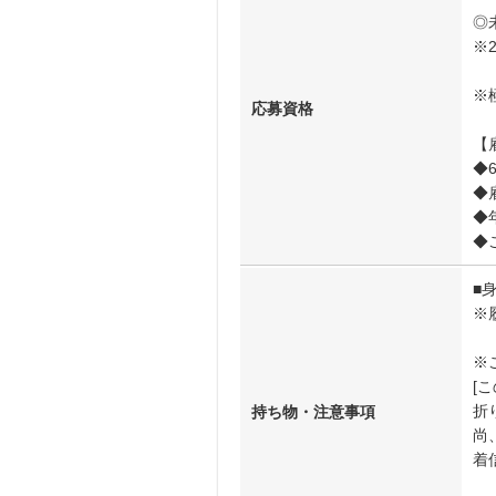
◎
※
※
応募資格
【
◆
◆
◆
◆
■
※
※
[
折
持ち物・注意事項
尚、
着