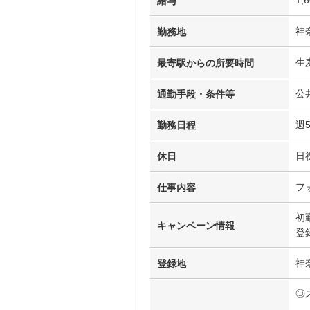
給与
神
勤務地
生
最寄駅からの所要時間
公
通勤手段・条件等
週
勤務日程
日
休日
フ
仕事内容
初
キャンペーン情報
登
神
登録地
◎