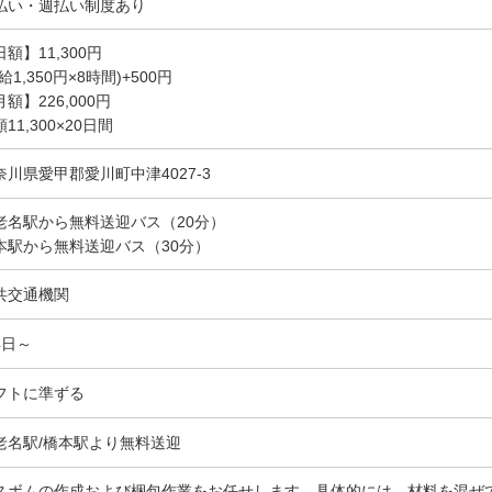
払い・週払い制度あり
額】11,300円
給1,350円×8時間)+500円
額】226,000円
11,300×20日間
奈川県愛甲郡愛川町中津4027-3
老名駅から無料送迎バス（20分）
本駅から無料送迎バス（30分）
共交通機関
4日～
フトに準ずる
老名駅/橋本駅より無料送迎
スボムの作成および梱包作業をお任せします。具体的には、材料を混ぜ