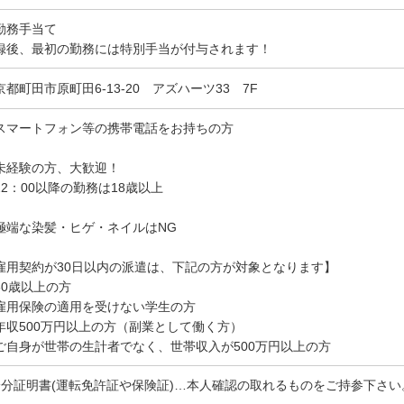
勤務手当て
録後、最初の勤務には特別手当が付与されます！
京都町田市原町田6-13-20 アズハーツ33 7F
スマートフォン等の携帯電話をお持ちの方
未経験の方、大歓迎！
22：00以降の勤務は18歳以上
極端な染髪・ヒゲ・ネイルはNG
雇用契約が30日以内の派遣は、下記の方が対象となります】
60歳以上の方
雇用保険の適用を受けない学生の方
年収500万円以上の方（副業として働く方）
ご自身が世帯の生計者でなく、世帯収入が500万円以上の方
身分証明書(運転免許証や保険証)…本人確認の取れるものをご持参下さい