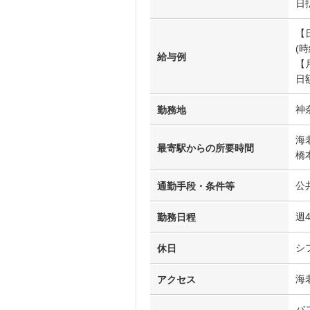
日
【日
(時
給与例
【月
日額
神
勤務地
海
最寄駅からの所要時間
橋
公
通勤手段・条件等
週
勤務日程
シ
休日
海
アクセス
バ