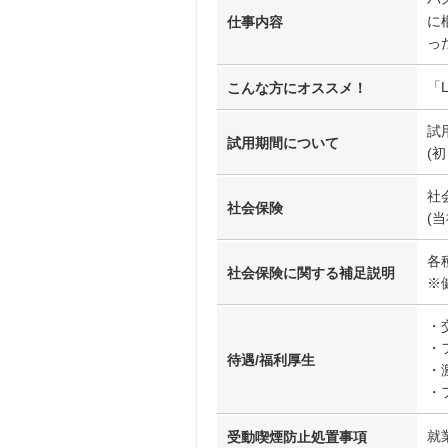
に
仕事内容
っ
「
こんな方にオススメ！
試
試用期間について
(
社
社会保険
(
各
社会保険に関する補足説明
※
・
・
待遇/福利厚生
・
・
就
受動喫煙防止処置事項