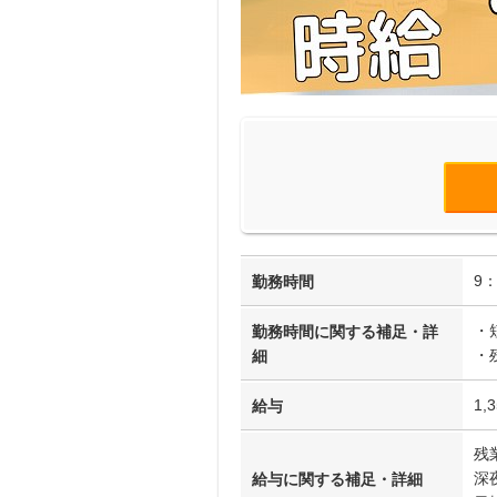
9
勤務時間
・
勤務時間に関する補足・詳
・
細
1,
給与
残
深
給与に関する補足・詳細