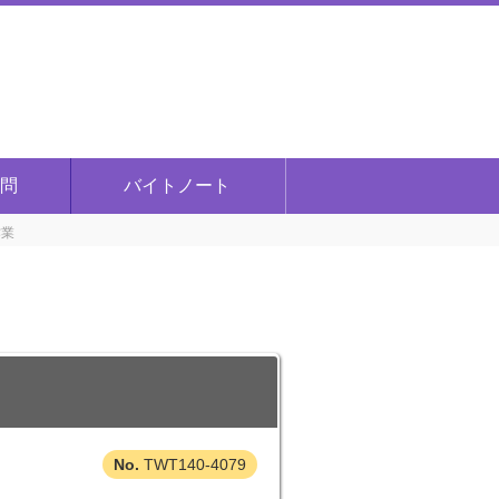
問
バイトノート
作業
TWT140-4079