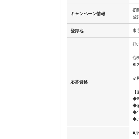
初
キャンペーン情報
登
東
登録地
◎
◎
※
※
応募資格
【
◆
◆
◆
◆
■