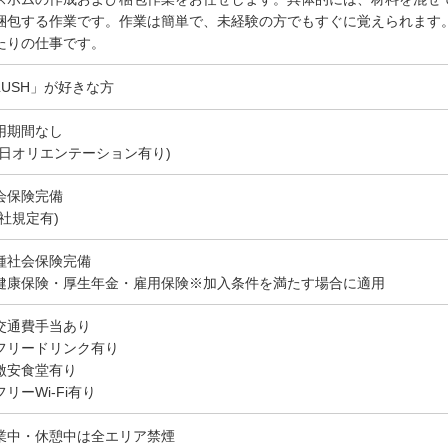
梱包する作業です。作業は簡単で、未経験の方でもすぐに覚えられます
たりの仕事です。
LUSH」が好きな方
用期間なし
初日オリエンテーション有り)
会保険完備
当社規定有)
種社会保険完備
健康保険・厚生年金・雇用保険※加入条件を満たす場合に適用
交通費手当あり
フリードリンク有り
激安食堂有り
フリーWi-Fi有り
業中・休憩中は全エリア禁煙