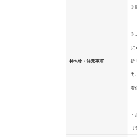
※
※
[
折
持ち物・注意事項
尚、
着
・
〔