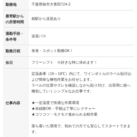
千葉県柏市大青田724-2
勤務地
最寄駅から
柏駅から送迎あり
の所要時間
通勤手段・
送迎バス
条件等
単発・スポット勤務OK！
勤務日程
フリーシフト ※好きな時に休めます！
休日
定温倉庫（16～18℃）内にて、ワインボトルのラベル貼付お
よび簡単な梱包作業をお任せします。
ラベルの位置やズレを確認しながら貼り付け、出荷用に箱へ
梱包していくシンプルなお仕事です。
★一定温度で快適な作業環境
仕事内容
★未経験OK・手順は丁寧にレクチャー
★コツコツ・モクモク進められる軽作業
落ち着いた環境で、初めての方でも安心してスタートできま
す。