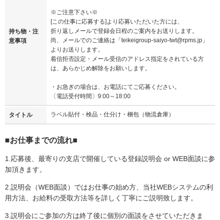
※ご注意下さい※
[この仕事に応募する]より応募いただいた方には、
折り返しメールで登録会日程のご案内をお送りします。
持ち物・注
尚、メールでのご連絡は「teikeigroup-saiyo-twt@rpms.jp」
意事項
よりお送りします。
着信拒否設定・メール受信のアドレス指定をされている方
は、あらかじめ解除をお願いします。
・お急ぎの場合は、お電話にてご応募ください。
〔電話受付時間〕9:00～18:00
ラベル貼付・検品・仕分け・梱包（物流倉庫）
タイトル
■お仕事までの流れ■
1.応募後、最寄りの支店で開催している登録説明会 or WEB面談に参
加頂きます。
2.説明会（WEB面談）ではお仕事の始め方、当社WEBシステムの利
用方法、お給料の受取方法等を詳しく丁寧にご説明致します。
3.説明会にご参加の方は終了後に個別の面談をさせていただきま