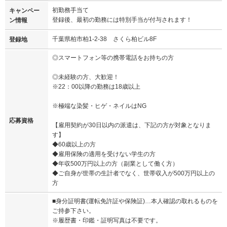
初勤務手当て
キャンペー
登録後、最初の勤務には特別手当が付与されます！
ン情報
千葉県柏市柏1-2-38 さくら柏ビル8F
登録地
◎スマートフォン等の携帯電話をお持ちの方
◎未経験の方、大歓迎！
※22：00以降の勤務は18歳以上
※極端な染髪・ヒゲ・ネイルはNG
応募資格
【雇用契約が30日以内の派遣は、下記の方が対象となりま
す】
◆60歳以上の方
◆雇用保険の適用を受けない学生の方
◆年収500万円以上の方（副業として働く方）
◆ご自身が世帯の生計者でなく、世帯収入が500万円以上の
方
■身分証明書(運転免許証や保険証)…本人確認の取れるものを
ご持参下さい。
※履歴書・印鑑・証明写真は不要です。