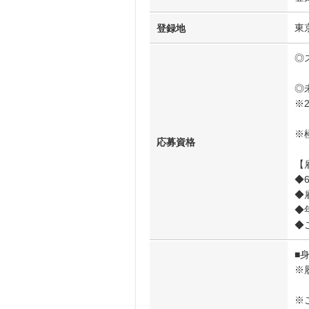
東
登録地
◎
◎
※
※
応募資格
【
◆
◆
◆
◆
■
※
※