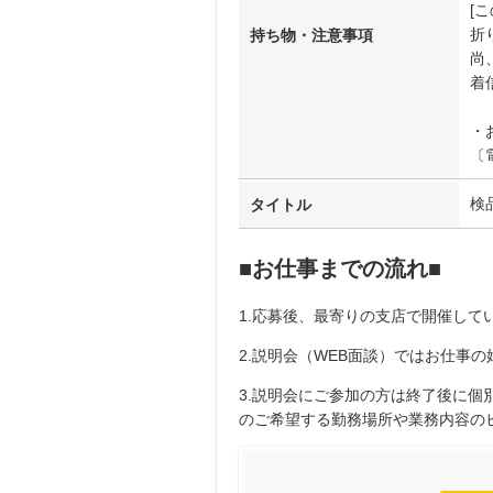
[
折
持ち物・注意事項
尚、
着
・
〔
検
タイトル
■お仕事までの流れ■
1.応募後、最寄りの支店で開催してい
2.説明会（WEB面談）ではお仕事
3.説明会にご参加の方は終了後に
のご希望する勤務場所や業務内容の