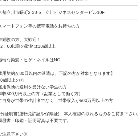
京都立川市曙町2-38-5 立川ビジネスセンタービル10F
スマートフォン等の携帯電話をお持ちの方
未経験の方、大歓迎！
22：00以降の勤務は18歳以上
極端な染髪・ヒゲ・ネイルはNG
雇用契約が30日以内の派遣は、下記の方が対象となります】
60歳以上の方
雇用保険の適用を受けない学生の方
年収500万円以上の方（副業として働く方）
ご自身が世帯の生計者でなく、世帯収入が500万円以上の方
身分証明書(運転免許証や保険証)…本人確認の取れるものをご持参下さい
履歴書・印鑑・証明写真は不要です。
ご注意下さい※