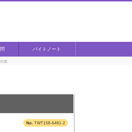
問
バイトノート
り作業
TWT158-6481-2