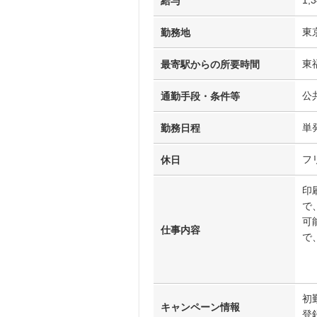
給与
東
勤務地
東
最寄駅からの所要時間
公
通勤手段・条件等
単
勤務日程
フ
休日
印
で
可
仕事内容
で
初
キャンペーン情報
登