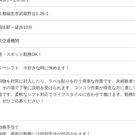
京都福生市武蔵野台1-26-1
福生駅～徒歩10分
共交通機関
発・スポット勤務OK！
リーシフト ※好きな時に休めます！
刷物を封筒に封入したり、ラベル貼りを行う簡単な作業です。未経験者
、その場で丁寧に説明を受けられます。コツコツ作業が得意な方に適し
能です。柔軟なシフト対応でライフスタイルに合わせて働けます。勤務
、ぜひご応募ください！
勤務手当て
録後、最初の勤務には特別手当が付与されます！