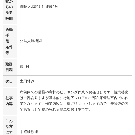
駅か
御茶ノ水駅より徒歩4分
らの
所要
時間
通勤
手
公共交通機関
段・
条件
等
勤務
週5日
日程
土日休み
休日
病院内での備品や商材のピッキング作業をお任せします。院内移動
は一部ありますが基本的には地下フロアの一部在庫管理室内での作
仕事
業となります。作業内容は丁寧に説明いたしますので、未経験の方
内容
でも安心して始められる簡単なお仕事です。
こん
な方
未経験歓迎
にオ