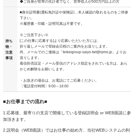
◆ご自身が世帯の生計者でなく、世帯収入が500万円以上の方
■身分証明書(運転免許証や保険証)…本人確認の取れるものをご持参
下さい。
※履歴書・印鑑・証明写真は不要です。
※ご注意下さい※
[この仕事に応募する]より応募いただいた方には、
持ち
折り返しメールで登録会日程のご案内をお送りします。
物・
尚、メールでのご連絡は「teikeigroup-saiyo-twt@rpms.jp」よりお
注意
送りします。
事項
着信拒否設定・メール受信のアドレス指定をされている方は、あら
かじめ解除をお願いします。
・お急ぎの場合は、お電話にてご応募ください。
〔電話受付時間〕9:00～18:00
■お仕事までの流れ■
1.応募後、最寄りの支店で開催している登録説明会 or WEB面談に参
加頂きます。
2.説明会（WEB面談）ではお仕事の始め方、当社WEBシステムの利