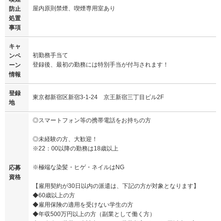
屋内原則禁煙、喫煙専用室あり
防止
処置
事項
キャ
初勤務手当て
ンペ
登録後、最初の勤務には特別手当が付与されます！
ーン
情報
登録
東京都新宿区新宿3-1-24 京王新宿三丁目ビル2F
地
◎スマートフォン等の携帯電話をお持ちの方
◎未経験の方、大歓迎！
※22：00以降の勤務は18歳以上
※極端な染髪・ヒゲ・ネイルはNG
応募
資格
【雇用契約が30日以内の派遣は、下記の方が対象となります】
◆60歳以上の方
◆雇用保険の適用を受けない学生の方
◆年収500万円以上の方（副業として働く方）