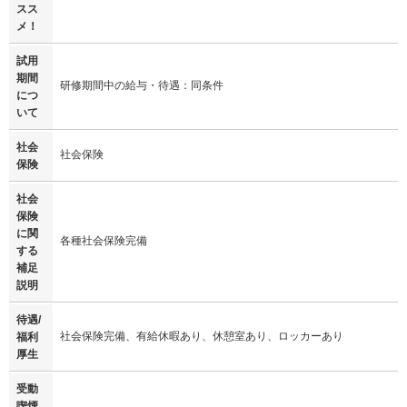
スス
メ！
試用
期間
研修期間中の給与・待遇：同条件
につ
いて
社会
社会保険
保険
社会
保険
に関
各種社会保険完備
する
補足
説明
待遇/
社会保険完備、有給休暇あり、休憩室あり、ロッカーあり
福利
厚生
受動
喫煙