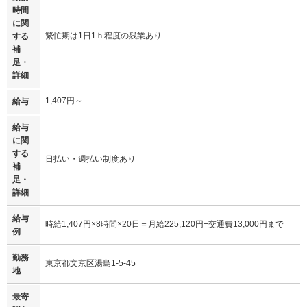
時間
に関
繁忙期は1日1ｈ程度の残業あり
する
補
足・
詳細
1,407円～
給与
給与
に関
する
日払い・週払い制度あり
補
足・
詳細
給与
時給1,407円×8時間×20日＝月給225,120円+交通費13,000円まで
例
勤務
東京都文京区湯島1-5-45
地
最寄