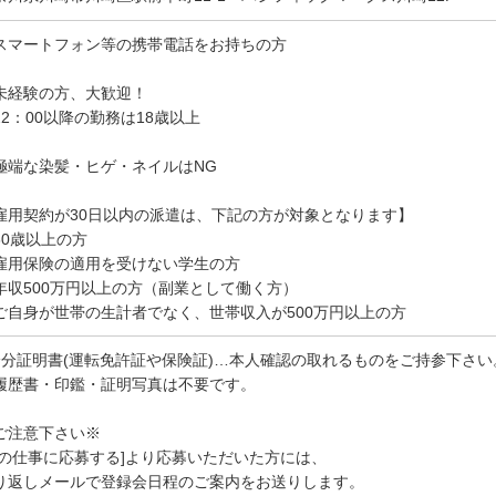
スマートフォン等の携帯電話をお持ちの方
未経験の方、大歓迎！
22：00以降の勤務は18歳以上
極端な染髪・ヒゲ・ネイルはNG
雇用契約が30日以内の派遣は、下記の方が対象となります】
60歳以上の方
雇用保険の適用を受けない学生の方
年収500万円以上の方（副業として働く方）
ご自身が世帯の生計者でなく、世帯収入が500万円以上の方
身分証明書(運転免許証や保険証)…本人確認の取れるものをご持参下さい
履歴書・印鑑・証明写真は不要です。
ご注意下さい※
この仕事に応募する]より応募いただいた方には、
り返しメールで登録会日程のご案内をお送りします。