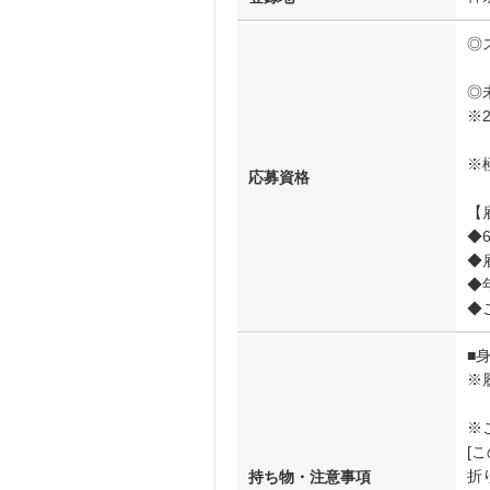
◎
◎
※
※
応募資格
【
◆
◆
◆
◆
■
※
※
[
折
持ち物・注意事項