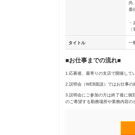
尚、
着
・
〔
一
タイトル
■お仕事までの流れ■
1.応募後、最寄りの支店で開催してい
2.説明会（WEB面談）ではお仕事
3.説明会にご参加の方は終了後に
のご希望する勤務場所や業務内容の