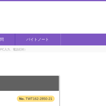
問
バイトノート
PC入力、電話応対）
TWT162-2850-21