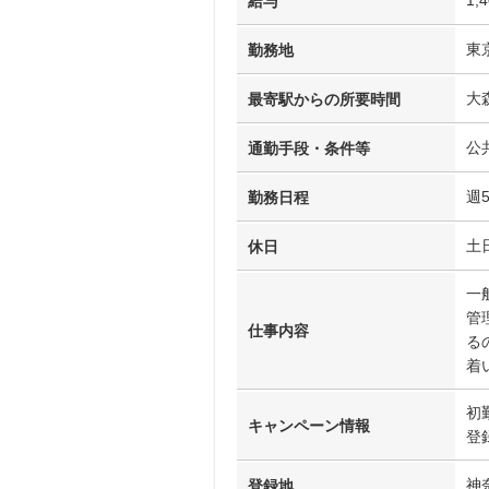
給与
東
勤務地
大
最寄駅からの所要時間
公
通勤手段・条件等
週
勤務日程
土
休日
一
管
仕事内容
る
着
初
キャンペーン情報
登
神
登録地