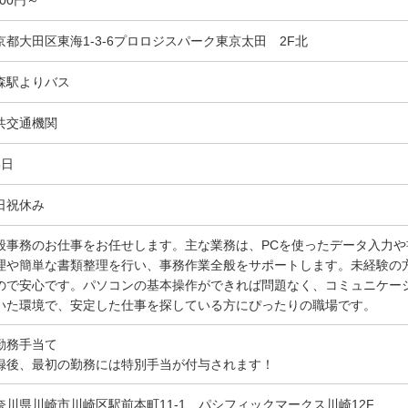
京都大田区東海1-3-6プロロジスパーク東京太田 2F北
森駅よりバス
共交通機関
5日
日祝休み
般事務のお仕事をお任せします。主な業務は、PCを使ったデータ入力
理や簡単な書類整理を行い、事務作業全般をサポートします。未経験の
ので安心です。パソコンの基本操作ができれば問題なく、コミュニケー
いた環境で、安定した仕事を探している方にぴったりの職場です。
勤務手当て
録後、最初の勤務には特別手当が付与されます！
奈川県川崎市川崎区駅前本町11-1 パシフィックマークス川崎12F