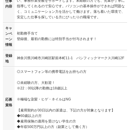
い、事務作業全般をサポートします。未経験の方でも、先輩が丁寧に
仕事
指導してくれるので安心です。パソコンの基本操作ができれば問題な
内容
く、コミュニケーション力を活かして働けます。落ち着いた環境で、
安定した仕事を探している方にぴったりの職場です。
キャ
初勤務手当て
ンペ
登録後、最初の勤務には特別手当が付与されます！
ーン
情報
登録
神奈川県川崎市川崎区駅前本町11-1 パシフィックマークス川崎12F
地
◎スマートフォン等の携帯電話をお持ちの方
◎未経験の方、大歓迎！
※22：00以降の勤務は18歳以上
※極端な染髪・ヒゲ・ネイルはNG
応募
資格
【雇用契約が30日以内の派遣は、下記の方が対象となります】
◆60歳以上の方
◆雇用保険の適用を受けない学生の方
◆年収500万円以上の方（副業として働く方）