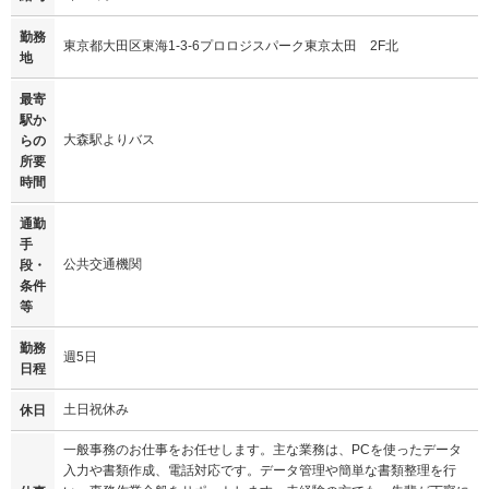
勤務
東京都大田区東海1-3-6プロロジスパーク東京太田 2F北
地
最寄
駅か
大森駅よりバス
らの
所要
時間
通勤
手
公共交通機関
段・
条件
等
勤務
週5日
日程
土日祝休み
休日
一般事務のお仕事をお任せします。主な業務は、PCを使ったデータ
入力や書類作成、電話対応です。データ管理や簡単な書類整理を行