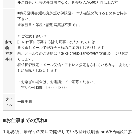
◆ご自身が世帯の生計者でなく、世帯収入が500万円以上の方
■身分証明書(運転免許証や保険証)…本人確認の取れるものをご持参
下さい。
※履歴書・印鑑・証明写真は不要です。
※ご注意下さい※
[この仕事に応募する]より応募いただいた方には、
持ち
折り返しメールで登録会日程のご案内をお送りします。
物・
尚、メールでのご連絡は「teikeigroup-saiyo-twt@rpms.jp」よりお送
注意
りします。
事項
着信拒否設定・メール受信のアドレス指定をされている方は、あらか
じめ解除をお願いします。
・お急ぎの場合は、お電話にてご応募ください。
〔電話受付時間〕9:00～18:00
タイ
一般事務
トル
■お仕事までの流れ■
1.応募後、最寄りの支店で開催している登録説明会 or WEB面談に参