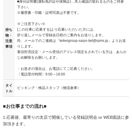
■身分証明書(運転免許証や保険証)…本人確認の取れるものをご持参
下さい。
※履歴書・印鑑・証明写真は不要です。
※ご注意下さい※
[この仕事に応募する]より応募いただいた方には、
持ち
折り返しメールで登録会日程のご案内をお送りします。
物・
尚、メールでのご連絡は「teikeigroup-saiyo-twt@rpms.jp」よりお送
注意
りします。
事項
着信拒否設定・メール受信のアドレス指定をされている方は、あらか
じめ解除をお願いします。
・お急ぎの場合は、お電話にてご応募ください。
〔電話受付時間〕9:00～18:00
タイ
ピッキング・検品スタッフ（物流倉庫）
トル
■お仕事までの流れ■
1.応募後、最寄りの支店で開催している登録説明会 or WEB面談に参
加頂きます。