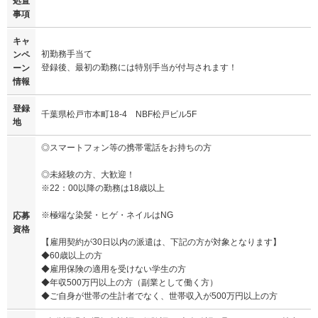
処置
事項
キャ
初勤務手当て
ンペ
登録後、最初の勤務には特別手当が付与されます！
ーン
情報
登録
千葉県松戸市本町18-4 NBF松戸ビル5F
地
◎スマートフォン等の携帯電話をお持ちの方
◎未経験の方、大歓迎！
※22：00以降の勤務は18歳以上
※極端な染髪・ヒゲ・ネイルはNG
応募
資格
【雇用契約が30日以内の派遣は、下記の方が対象となります】
◆60歳以上の方
◆雇用保険の適用を受けない学生の方
◆年収500万円以上の方（副業として働く方）
◆ご自身が世帯の生計者でなく、世帯収入が500万円以上の方