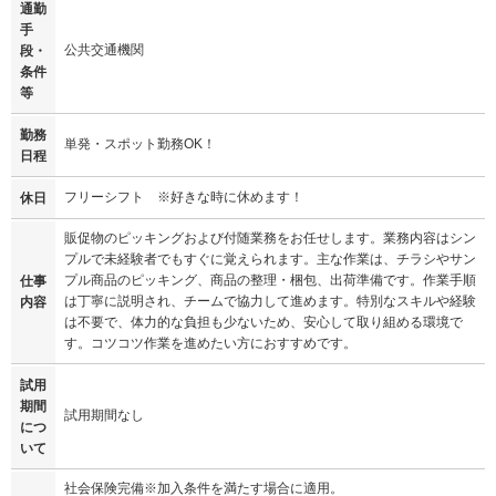
通勤
手
公共交通機関
段・
条件
等
勤務
単発・スポット勤務OK！
日程
フリーシフト ※好きな時に休めます！
休日
販促物のピッキングおよび付随業務をお任せします。業務内容はシン
プルで未経験者でもすぐに覚えられます。主な作業は、チラシやサン
プル商品のピッキング、商品の整理・梱包、出荷準備です。作業手順
仕事
は丁寧に説明され、チームで協力して進めます。特別なスキルや経験
内容
は不要で、体力的な負担も少ないため、安心して取り組める環境で
す。コツコツ作業を進めたい方におすすめです。
試用
期間
試用期間なし
につ
いて
社会保険完備※加入条件を満たす場合に適用。