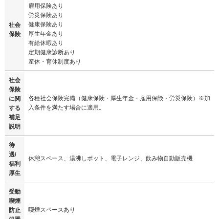
雇用保険あり
労災保険あり
健康保険あり
社会
厚生年金あり
保険
有給休暇あり
定期健康診断あり
産休・育休制度あり
社会
保険
各種社会保険完備（健康保険・厚生年金・雇用保険・労災保険）※加
に関
入条件を満たす場合に適用。
する
補足
説明
待
遇/
休憩スペース、湯沸しポット、電子レンジ、飲み物自動販売機
福利
厚生
受動
喫煙
喫煙スペースあり
防止