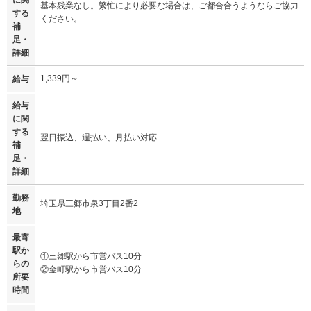
基本残業なし。繁忙により必要な場合は、ご都合合うようならご協力
する
ください。
補
足・
詳細
1,339円～
給与
給与
に関
する
翌日振込、週払い、月払い対応
補
足・
詳細
勤務
埼玉県三郷市泉3丁目2番2
地
最寄
駅か
①三郷駅から市営バス10分
らの
②金町駅から市営バス10分
所要
時間