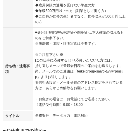
◆雇用保険の適用を受けない学生の方
◆年収500万円以上の方（副業として働く方）
◆ご自身が世帯の生計者でなく、世帯収入が500万円以上
の方
■身分証明書(運転免許証や保険証)…本人確認の取れるも
のをご持参下さい。
※履歴書・印鑑・証明写真は不要です。
※ご注意下さい※
[この仕事に応募する]より応募いただいた方には、
折り返しメールで登録会日程のご案内をお送りします。
持ち物・注意事
尚、メールでのご連絡は「teikeigroup-saiyo-twt@rpms.j
項
p」よりお送りします。
着信拒否設定・メール受信のアドレス指定をされている
方は、あらかじめ解除をお願いします。
・お急ぎの場合は、お電話にてご応募ください。
〔電話受付時間〕9:00～18:00
事務案件 データ入力 電話対応
タイトル
■お仕事までの流れ■