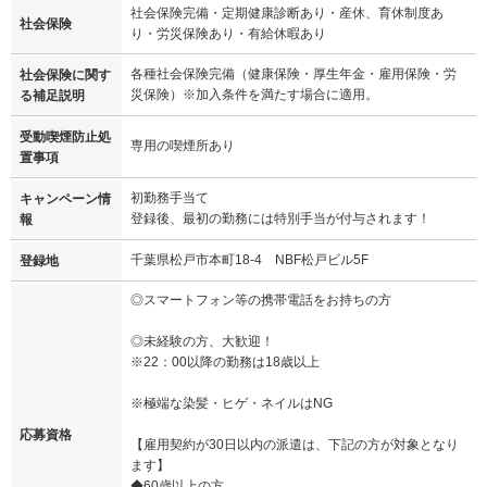
社会保険完備・定期健康診断あり・産休、育休制度あ
社会保険
り・労災保険あり・有給休暇あり
各種社会保険完備（健康保険・厚生年金・雇用保険・労
社会保険に関す
災保険）※加入条件を満たす場合に適用。
る補足説明
受動喫煙防止処
専用の喫煙所あり
置事項
初勤務手当て
キャンペーン情
登録後、最初の勤務には特別手当が付与されます！
報
千葉県松戸市本町18-4 NBF松戸ビル5F
登録地
◎スマートフォン等の携帯電話をお持ちの方
◎未経験の方、大歓迎！
※22：00以降の勤務は18歳以上
※極端な染髪・ヒゲ・ネイルはNG
応募資格
【雇用契約が30日以内の派遣は、下記の方が対象となり
ます】
◆60歳以上の方