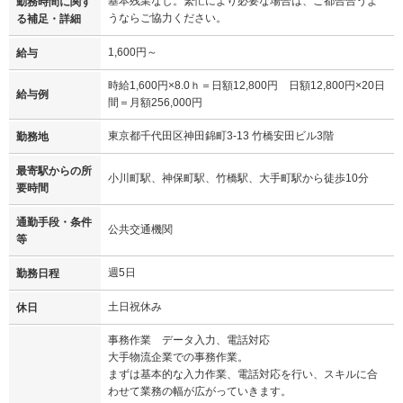
基本残業なし。繁忙により必要な場合は、ご都合合うよ
勤務時間に関す
うならご協力ください。
る補足・詳細
1,600円～
給与
時給1,600円×8.0ｈ＝日額12,800円 日額12,800円×20日
給与例
間＝月額256,000円
東京都千代田区神田錦町3-13 竹橋安田ビル3階
勤務地
最寄駅からの所
小川町駅、神保町駅、竹橋駅、大手町駅から徒歩10分
要時間
通勤手段・条件
公共交通機関
等
週5日
勤務日程
土日祝休み
休日
事務作業 データ入力、電話対応
大手物流企業での事務作業。
まずは基本的な入力作業、電話対応を行い、スキルに合
わせて業務の幅が広がっていきます。