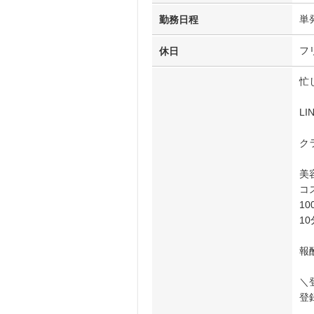
単
勤務日程
フ
休日
忙
L
ク
美
コ
1
1
報
＼
登