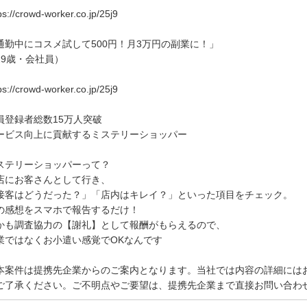
ps://crowd-worker.co.jp/25j9
通勤中にコスメ試して500円！月3万円の副業に！」
29歳・会社員）
ps://crowd-worker.co.jp/25j9
員登録者総数15万人突破
ービス向上に貢献するミステリーショッパー
ステリーショッパーって？
店にお客さんとして行き、
接客はどうだった？」「店内はキレイ？」といった項目をチェック。
の感想をスマホで報告するだけ！
かも調査協力の【謝礼】として報酬がもらえるので、
業ではなくお小遣い感覚でOKなんです
本案件は提携先企業からのご案内となります。当社では内容の詳細には
ご了承ください。ご不明点やご要望は、提携先企業まで直接お問い合わ