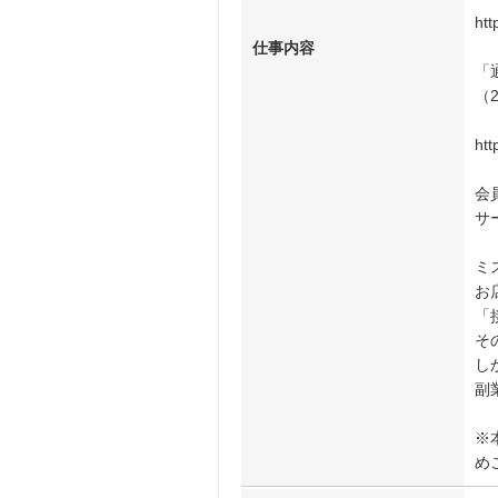
htt
仕事内容
「
（
htt
会
サ
ミ
お
「
そ
し
副
※
め