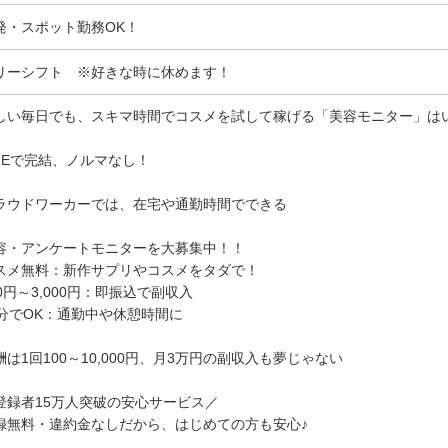
発・スポット勤務OK！
リーシフト ※好きな時に休めます！
しい毎日でも、スキマ時間でコスメを試して稼げる「美容モニター」は
INEで完結、ノルマなし！
ラウドワーカーでは、在宅や通勤時間でできる
容・アンケートモニターを大募集中！！
スメ無料：新作サプリやコスメをタダで！
00円～3,000円：即振込で副収入
0分でOK：通勤中や休憩時間に
酬は1回100～10,000円、月3万円の副収入も夢じゃない
登録者15万人突破の安心サービス／
録無料・違約金なしだから、はじめての方も安心♪