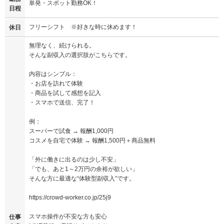
単発・スポット勤務OK！
日程
フリーシフト ※好きな時に休めます！
休日
無理なく、続けられる。
そんな副収入の選択肢がこちらです。
内容はシンプル：
・お店を訪れて体験
・商品を試して感想を記入
・スマホで送信、完了！
例：
スーパーで試食 → 報酬1,000円
コスメを自宅で体験 → 報酬1,500円＋商品無料
「外に働きに出るのは少し不安」
「でも、あと1～2万円の余裕が欲しい」
そんな方に最適な“体験型副収入”です。
https://crowd-worker.co.jp/25j9
スマホ操作が不安な方も安心
仕事