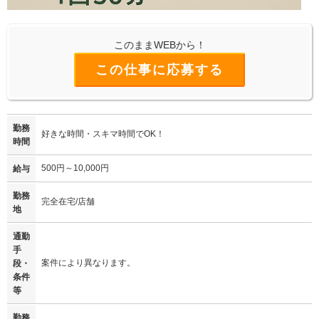
このままWEBから！
この仕事に応募する
勤務
好きな時間・スキマ時間でOK！
時間
500円～10,000円
給与
勤務
完全在宅/店舗
地
通勤
手
案件により異なります。
段・
条件
等
勤務