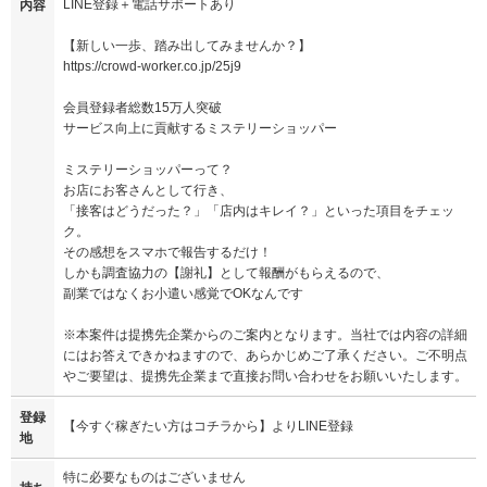
LINE登録＋電話サポートあり
内容
【新しい一歩、踏み出してみませんか？】
https://crowd-worker.co.jp/25j9
会員登録者総数15万人突破
サービス向上に貢献するミステリーショッパー
ミステリーショッパーって？
お店にお客さんとして行き、
「接客はどうだった？」「店内はキレイ？」といった項目をチェッ
ク。
その感想をスマホで報告するだけ！
しかも調査協力の【謝礼】として報酬がもらえるので、
副業ではなくお小遣い感覚でOKなんです
※本案件は提携先企業からのご案内となります。当社では内容の詳細
にはお答えできかねますので、あらかじめご了承ください。ご不明点
やご要望は、提携先企業まで直接お問い合わせをお願いいたします。
登録
【今すぐ稼ぎたい方はコチラから】よりLINE登録
地
特に必要なものはございません