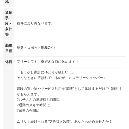
地
通勤
手
案件により異なります。
段・
条件
等
勤務
単発・スポット勤務OK！
日程
フリーシフト ※好きな時に休めます！
休日
「もう少し家計にゆとりが欲しい…」
そんなときに選ばれているのが「ミステリーショッパー」
普段の買い物やサービス利用を“調査”として体験するだけで【謝礼】
がもらえます。
?お子さんの送迎待ち時間に
?通勤のスキマ時間に
?家事の合間に
ムリなく続けられる“プチ収入習慣”、あなたも始めませんか？