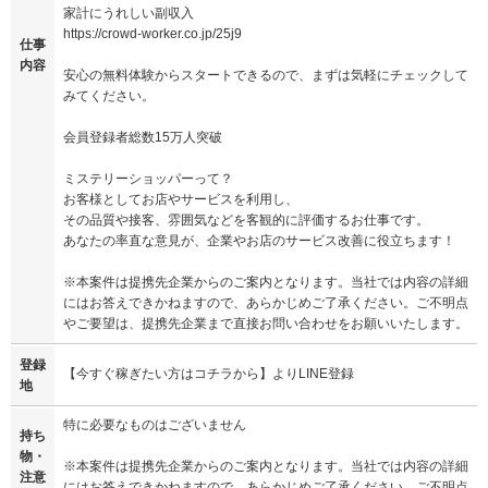
家計にうれしい副収入
https://crowd-worker.co.jp/25j9
仕事
内容
安心の無料体験からスタートできるので、まずは気軽にチェックして
みてください。
会員登録者総数15万人突破
ミステリーショッパーって？
お客様としてお店やサービスを利用し、
その品質や接客、雰囲気などを客観的に評価するお仕事です。
あなたの率直な意見が、企業やお店のサービス改善に役立ちます！
※本案件は提携先企業からのご案内となります。当社では内容の詳細
にはお答えできかねますので、あらかじめご了承ください。ご不明点
やご要望は、提携先企業まで直接お問い合わせをお願いいたします。
登録
【今すぐ稼ぎたい方はコチラから】よりLINE登録
地
特に必要なものはございません
持ち
物・
※本案件は提携先企業からのご案内となります。当社では内容の詳細
注意
にはお答えできかねますので、あらかじめご了承ください。ご不明点