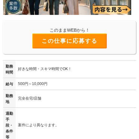
このままWEBから！
この仕事に応募する
勤務
好きな時間・スキマ時間でOK！
時間
500円～10,000円
給与
勤務
完全在宅/店舗
地
通勤
手
案件により異なります。
段・
条件
等