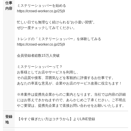
仕事
ミステリーショッパーを始める
内容
https://crowd-worker.co.jp/25j9
忙しい日でも無理なく続けられる“お小遣い習慣”。
ぜひ一度チェックしてみてください。
トレンドの「ミステリーショッパー」を体験してみる
https://crowd-worker.co.jp/25j9
会員登録者総数15万人突破
ミステリーショッパーって？
お客様としてお店やサービスを利用し、
その品質や接客、雰囲気などを客観的に評価するお仕事です。
あなたの率直な意見が、企業やお店のサービス改善に役立ちます！
※本案件は提携先企業からのご案内となります。当社では内容の詳細
にはお答えできかねますので、あらかじめご了承ください。ご不明点
やご要望は、提携先企業まで直接お問い合わせをお願いいたします。
登録
【今すぐ稼ぎたい方はコチラから】よりLINE登録
地