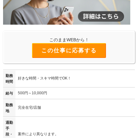
このままWEBから！
この仕事に応募する
勤務
好きな時間・スキマ時間でOK！
時間
500円～10,000円
給与
勤務
完全在宅/店舗
地
通勤
手
案件により異なります。
段・