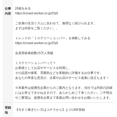
詳細をみる
仕事
https://crowd-worker.co.jp/25j9
内容
ご自身の生活リズムに合わせて、無理なく続けられます。
まずは内容をご覧ください。。
トレンドの「ミステリーショッパー」を体験してみる
https://crowd-worker.co.jp/25j9
会員登録者総数15万人突破
ミステリーショッパーって？
お客様としてお店やサービスを利用し、
その品質や接客、雰囲気などを客観的に評価するお仕事です。
あなたの率直な意見が、企業やお店のサービス改善に役立ちます！
※本案件は提携先企業からのご案内となります。当社では内容の詳細
にはお答えできかねますので、あらかじめご了承ください。ご不明点
やご要望は、提携先企業まで直接お問い合わせをお願いいたします。
登録
【今すぐ稼ぎたい方はコチラから】よりLINE登録
地