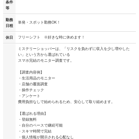
条件
等
勤務
単発・スポット勤務OK！
日程
フリーシフト ※好きな時に休めます！
休日
ミステリーショッパーは、「リスクを負わずに収入を少し増やした
い」という方から選ばれている
スマホ完結のモニター調査です。
【調査内容例】
・生活用品のモニター
・店舗の覆面調査
・操作チェック
・アンケート
費用負担なしで始められるため、安心して取り組めます。
【選ばれる理由】
・登録無料
・自分のペースで継続可能
・スキマ時間で完結
・個人情報が開示される心配なし