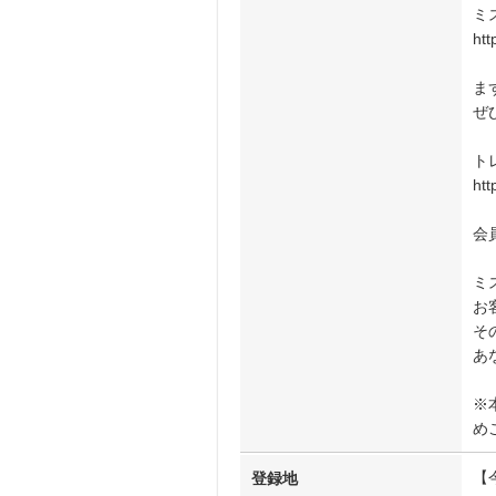
ミ
htt
ま
ぜ
ト
htt
会
ミ
お
そ
あ
※
め
【
登録地