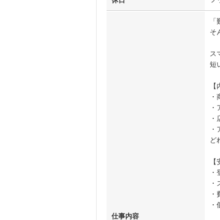
休日
「
そ
ス
短
【
・
・
・
・
ど
【
・
・
・
・
仕事内容