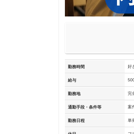
好
勤務時間
50
給与
完
勤務地
案
通勤手段・条件等
単
勤務日程
フ