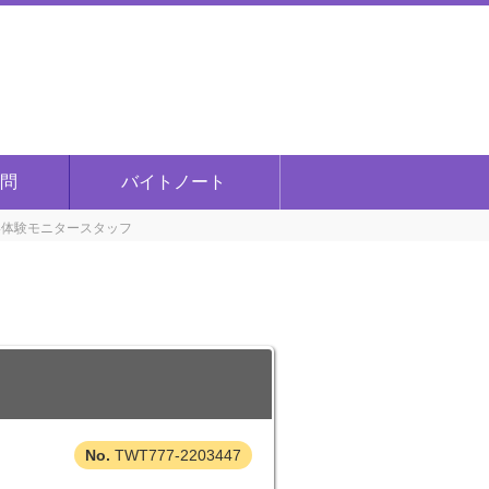
問
バイトノート
い体験モニタースタッフ
TWT777-2203447