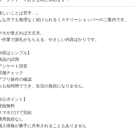
難しいことは苦手…」
んな方でも無理なく続けられるミステリーショッパーのご案内です。
マホが使えれば大丈夫。
い作業で謝礼がもらえる、やさしい内容ばかりです。
内容はシンプル】
商品の試用
アンケート回答
店舗チェック
アプリ操作の確認
れも短時間ででき、生活の負担になりません。
安心ポイント】
登録無料
スマホだけで完結
費用負担なし
個人情報が勝手に共有されることもありません