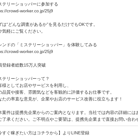
ステリーショッパーに参加する
ps://crowd-worker.co.jp/25j9
ずは“どんな調査があるか”を見るだけでもOKです。
ひ気軽にご覧ください。
レンドの「ミステリーショッパー」を体験してみる
ps://crowd-worker.co.jp/25j9
員登録者総数15万人突破
ステリーショッパーって？
客様としてお店やサービスを利用し、
の品質や接客、雰囲気などを客観的に評価するお仕事です。
なたの率直な意見が、企業やお店のサービス改善に役立ちます！
本案件は提携先企業からのご案内となります。当社では内容の詳細には
ご了承ください。ご不明点やご要望は、提携先企業まで直接お問い合わ
今すぐ稼ぎたい方はコチラから】よりLINE登録