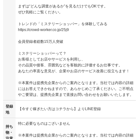
まずは“どんな調査があるか”を見るだけでもOKです。
ぜひ気軽にご覧ください。
トレンドの「ミステリーショッパー」を体験してみる
https://crowd-worker.co.jp/25j9
会員登録者総数15万人突破
ミステリーショッパーって？
お客様としてお店やサービスを利用し、
その品質や接客、雰囲気などを客観的に評価するお仕事です。
あなたの率直な意見が、企業やお店のサービス改善に役立ちます！
※本案件は提携先企業からのご案内となります。当社では内容の詳細
にはお答えできかねますので、あらかじめご了承ください。ご不明点
やご要望は、提携先企業まで直接お問い合わせをお願いいたします。
登録
【今すぐ稼ぎたい方はコチラから】よりLINE登録
地
特に必要なものはございません
持ち
物・
※本案件は提携先企業からのご案内となります。当社では内容の詳細
注意