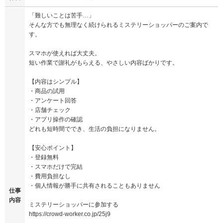
「難しいことは苦手…」
そんな方でも無理なく続けられるミステリーショッパーのご案内で
す。
スマホが使えれば大丈夫。
短い作業で謝礼がもらえる、やさしい内容ばかりです。
【内容はシンプル】
・商品の試用
・アンケート回答
・店舗チェック
・アプリ操作の確認
どれも短時間ででき、生活の負担になりません。
【安心ポイント】
・登録無料
・スマホだけで完結
・費用負担なし
・個人情報が勝手に共有されることもありません
仕事
内容
ミステリーショッパーに参加する
https://crowd-worker.co.jp/25j9