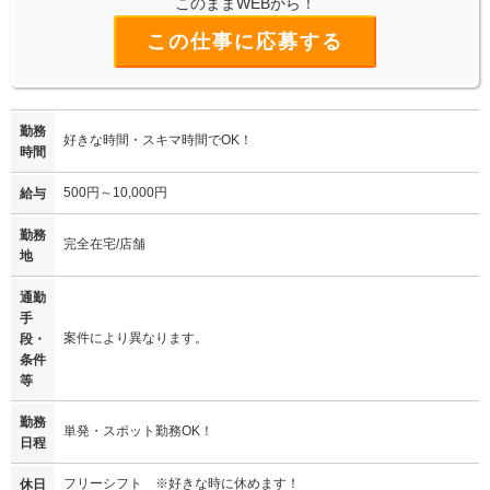
このままWEBから！
この仕事に応募する
勤務
好きな時間・スキマ時間でOK！
時間
500円～10,000円
給与
勤務
完全在宅/店舗
地
通勤
手
案件により異なります。
段・
条件
等
勤務
単発・スポット勤務OK！
日程
フリーシフト ※好きな時に休めます！
休日