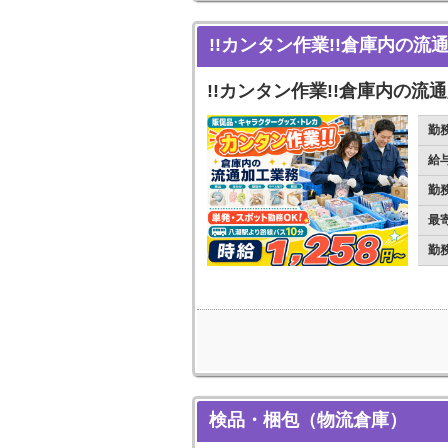
!!カンタン作業!!倉庫内の流
!!カンタン作業!!倉庫内の流
勤
給
勤
最
勤
検品・梱包（物流倉庫）