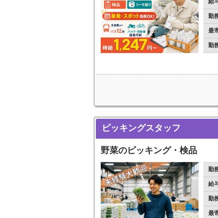
給
勤
最
勤
ピッキングスタッフ
野菜のピッキング・検品
勤
給
勤
最