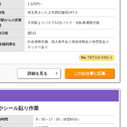
与
1,320円～
務地
埼玉県さいたま市西区飯田247-2
寄駅からの所要
大宮駅よりバスで12分バイク・自転車通勤可能
間
務日程
週5日
社会保険完備、加入条件あり有給休暇あり休憩室あり
遇/福利厚生
ロッカーあり
TWT116-4381-1
詳細を見る
このお仕事に応募
やシール貼り作業
務時間
9：00～17：00（休憩60分）