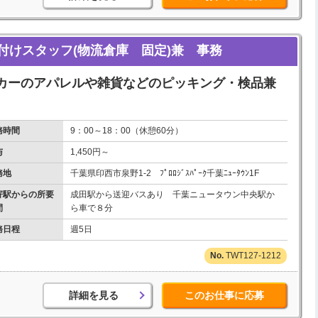
付けスタッフ(物流倉庫 固定)兼 事務
カーのアパレルや雑貨などのピッキング・検品兼
務時間
9：00～18：00（休憩60分）
与
1,450円～
務地
千葉県印西市泉野1-2 ﾌﾟﾛﾛｼﾞｽﾊﾟｰｸ千葉ﾆｭｰﾀｳﾝ1F
寄駅からの所要
成田駅から送迎バスあり 千葉ニュータウン中央駅か
間
ら車で８分
務日程
週5日
TWT127-1212
詳細を見る
このお仕事に応募