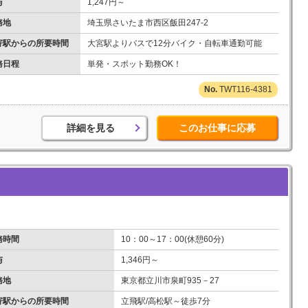
与
1,247円～
務地
埼玉県さいたま市西区飯田247-2
寄駅からの所要時間
大宮駅よりバスで12分バイク・自転車通勤可能
務日程
単発・スポット勤務OK！
TWT116-4381
詳細を見る
このお仕事に応募
務時間
10：00～17：00(休憩60分)
与
1,346円～
務地
東京都立川市泉町935－27
寄駅からの所要時間
立飛駅/高松駅～徒歩7分