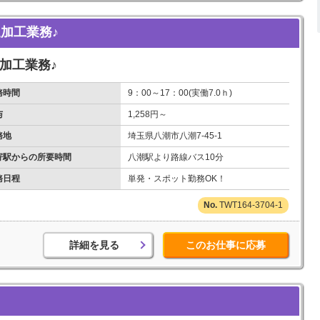
通加工業務♪
通加工業務♪
務時間
9：00～17：00(実働7.0ｈ)
与
1,258円～
務地
埼玉県八潮市八潮7-45-1
寄駅からの所要時間
八潮駅より路線バス10分
務日程
単発・スポット勤務OK！
TWT164-3704-1
詳細を見る
このお仕事に応募