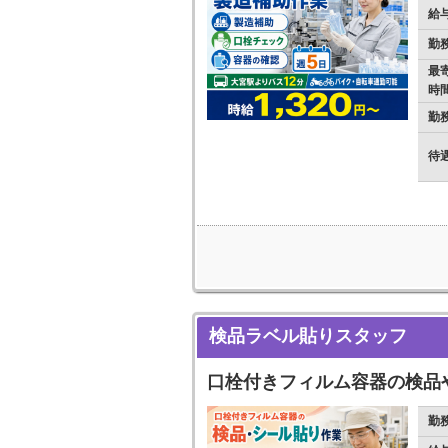
給
勤
最
時
勤
待
検品ラベル貼りスタッフ
口栓付きフィルム容器の検品
勤