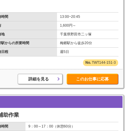
務時間
13:00~20:45
与
1,600円～
務地
千葉県野田市二ッ塚
寄駅からの所要時間
梅郷駅から徒歩20分
務日程
週5日
TWT144-151-3
詳細を見る
このお仕事に応募
補助作業
務時間
9：00～17：00（休憩60分）