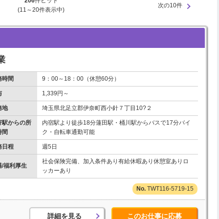
206
件ヒット
次の10件
(11～20件表示中)
業
務時間
9：00～18：00（休憩60分）
与
1,339円～
務地
埼玉県北足立郡伊奈町西小針７丁目10?２
寄駅からの所
内宿駅より徒歩18分蓮田駅・桶川駅からバスで17分バイ
時間
ク・自転車通勤可能
務日程
週5日
社会保険完備、加入条件あり有給休暇あり休憩室ありロ
遇/福利厚生
ッカーあり
TWT116-5719-15
詳細を見る
このお仕事に応募