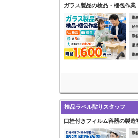
ガラス製品の検品・梱包作業
勤
給
勤
最
勤
検品ラベル貼りスタッフ
口栓付きフィルム容器の製造
勤