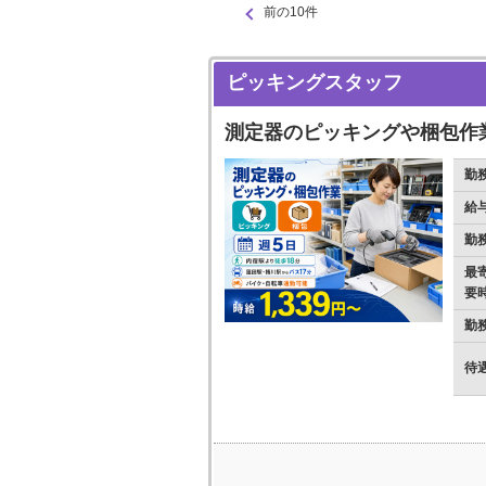
前の10件
ピッキングスタッフ
測定器のピッキングや梱包作
勤
給
勤
最
要
勤
待