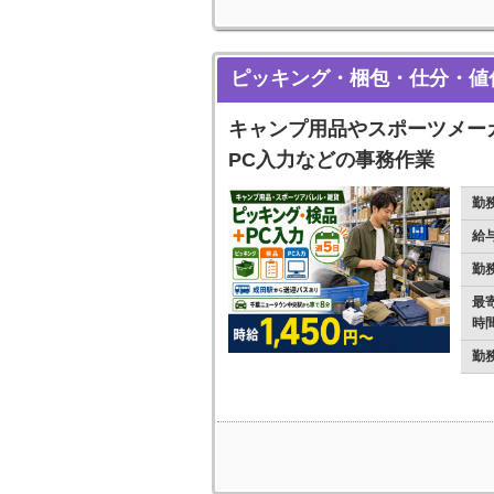
ピッキング・梱包・仕分・値
キャンプ用品やスポーツメー
PC入力などの事務作業
勤
給
勤
最
時
勤