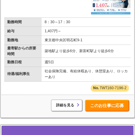
勤務時間
8：30～17：30
給与
1,407円～
勤務地
東京都中央区明石町9-1
最寄駅からの所要
築地駅より徒歩6分、新富町駅より徒歩6分
時間
勤務日程
週5日
社会保険完備、有給休暇あり、休憩室あり、ロッカ
待遇/福利厚生
ーあり
TWT160-7196-2
詳細を見る
このお仕事に応募