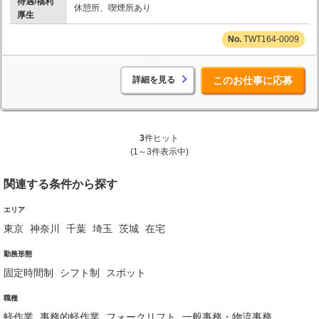
待遇/福利
休憩所、喫煙所あり
厚生
TWT164-0009
詳細を見る
このお仕事に応募
3
件ヒット
(1～3件表示中)
関連する条件から探す
エリア
東京
神奈川
千葉
埼玉
茨城
在宅
勤務形態
固定時間制
シフト制
スポット
職種
軽作業
事務的軽作業
フォークリフト
一般事務・物流事務