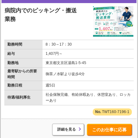
病院内でのピッキング・搬送
業務
勤務時間
8：30～17：30
給与
1,407円～
勤務地
東京都文京区湯島1-5-45
最寄駅からの所要
御茶ノ水駅より徒歩4分
時間
勤務日程
週5日
社会保険完備、有給休暇あり、休憩室あり、ロッカ
待遇/福利厚生
ーあり
TWT160-7196-1
詳細を見る
このお仕事に応募