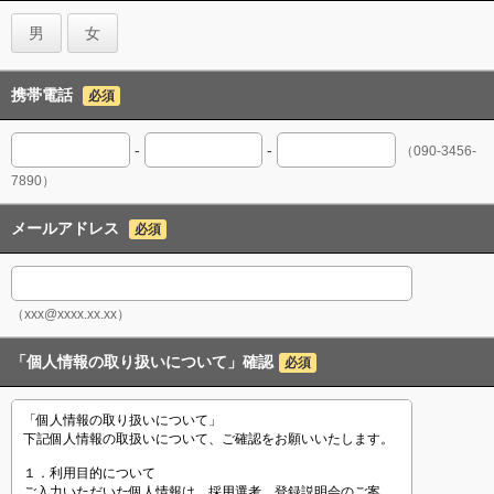
男
女
携帯電話
必須
-
-
（090-3456-
7890）
メールアドレス
必須
（xxx@xxxx.xx.xx）
「個人情報の取り扱いについて」確認
必須