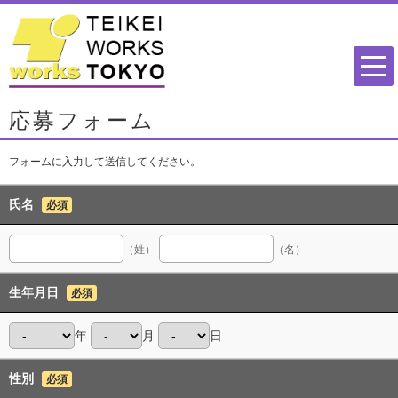
応募フォーム
フォームに入力して送信してください。
氏名
必須
（姓）
（名）
生年月日
必須
年
月
日
性別
必須