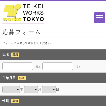
応募フォーム
フォームに入力して送信してください。
氏名
必須
（姓）
（名）
生年月日
必須
年
月
日
性別
必須