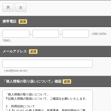
男
女
携帯電話
必須
-
-
（090-3456-
7890）
メールアドレス
必須
（xxx@xxxx.xx.xx）
「個人情報の取り扱いについて」確認
必須