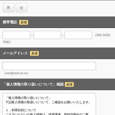
男
女
携帯電話
必須
-
-
（090-3456-
7890）
メールアドレス
必須
（xxx@xxxx.xx.xx）
「個人情報の取り扱いについて」確認
必須