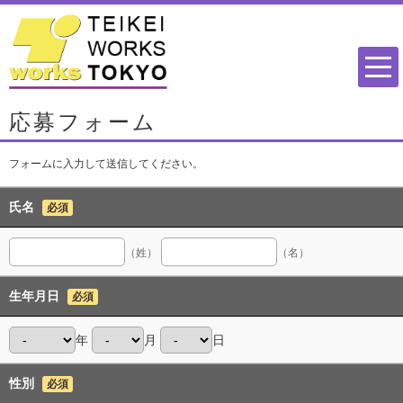
応募フォーム
フォームに入力して送信してください。
氏名
必須
（姓）
（名）
生年月日
必須
年
月
日
性別
必須