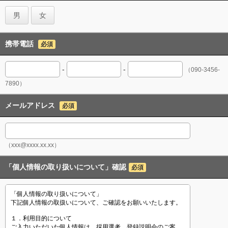
男
女
携帯電話
必須
-
-
（090-3456-
7890）
メールアドレス
必須
（xxx@xxxx.xx.xx）
「個人情報の取り扱いについて」確認
必須