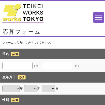
応募フォーム
フォームに入力して送信してください。
氏名
必須
（姓）
（名）
生年月日
必須
年
月
日
性別
必須