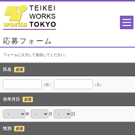
応募フォーム
フォームに入力して送信してください。
氏名
必須
（姓）
（名）
生年月日
必須
年
月
日
性別
必須