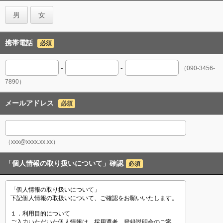
男
女
携帯電話
必須
-
-
（090-3456-
7890）
メールアドレス
必須
（xxx@xxxx.xx.xx）
「個人情報の取り扱いについて」確認
必須