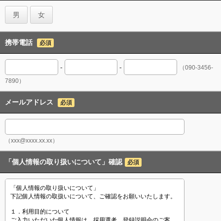
男
女
携帯電話
必須
-
-
（090-3456-
7890）
メールアドレス
必須
（xxx@xxxx.xx.xx）
「個人情報の取り扱いについて」確認
必須