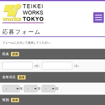
応募フォーム
フォームに入力して送信してください。
氏名
必須
（姓）
（名）
生年月日
必須
年
月
日
性別
必須