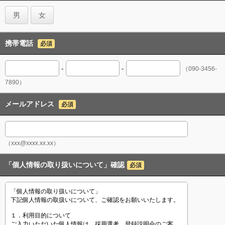
男
女
携帯電話
必須
-
-
（090-3456-
7890）
メールアドレス
必須
（xxx@xxxx.xx.xx）
「個人情報の取り扱いについて」確認
必須