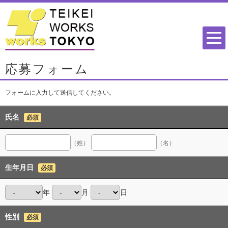
応募フォーム
フォームに入力して送信してください。
氏名
必須
（姓）
（名）
生年月日
必須
年
月
日
性別
必須