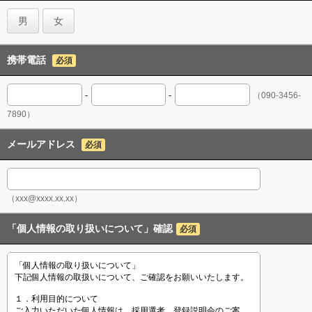
男
女
携帯電話
必須
-
-
（090-3456-
7890）
メールアドレス
必須
（xxx@xxxx.xx.xx）
「個人情報の取り扱いについて」確認
必須