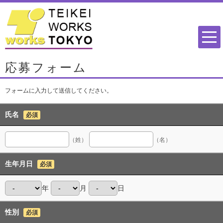
応募フォーム
フォームに入力して送信してください。
氏名
必須
（姓）
（名）
生年月日
必須
年
月
日
性別
必須