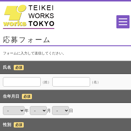
応募フォーム
フォームに入力して送信してください。
氏名
必須
（姓）
（名）
生年月日
必須
年
月
日
性別
必須