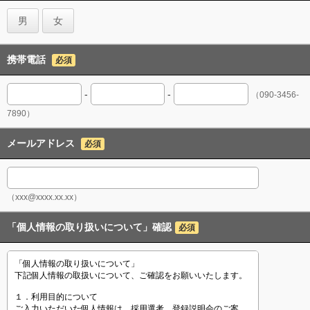
男
女
携帯電話
必須
-
-
（090-3456-
7890）
メールアドレス
必須
（xxx@xxxx.xx.xx）
「個人情報の取り扱いについて」確認
必須