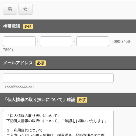
男
女
携帯電話
必須
-
-
（090-3456-
7890）
メールアドレス
必須
（xxx@xxxx.xx.xx）
「個人情報の取り扱いについて」確認
必須