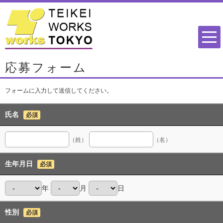
応募フォーム
フォームに入力して送信してください。
氏名
必須
（姓）
（名）
生年月日
必須
年
月
日
性別
必須