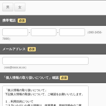
男
女
携帯電話
必須
-
-
（090-3456-
7890）
メールアドレス
必須
（xxx@xxxx.xx.xx）
「個人情報の取り扱いについて」確認
必須