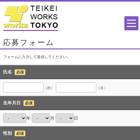
応募フォーム
フォームに入力して送信してください。
氏名
必須
（姓）
（名）
生年月日
必須
年
月
日
性別
必須