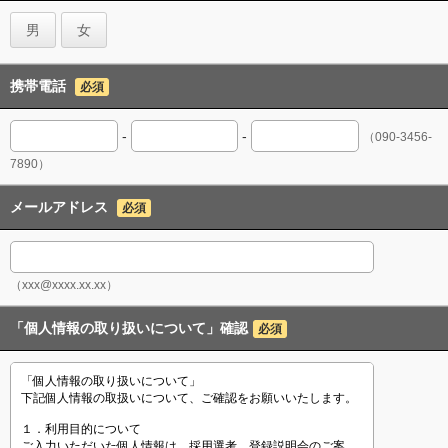
男
女
携帯電話
必須
-
-
（090-3456-
7890）
メールアドレス
必須
（xxx@xxxx.xx.xx）
「個人情報の取り扱いについて」確認
必須