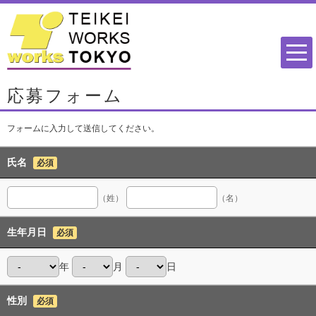
応募フォーム
フォームに入力して送信してください。
氏名
必須
（姓）
（名）
生年月日
必須
年
月
日
性別
必須