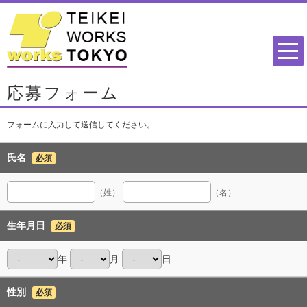
応募フォーム
フォームに入力して送信してください。
氏名
必須
（姓）
（名）
生年月日
必須
年
月
日
性別
必須