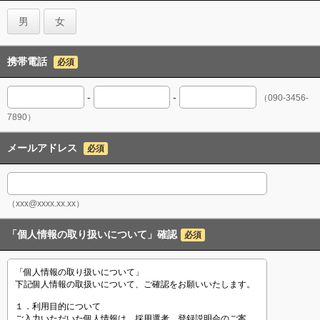
男
女
携帯電話
必須
-
-
（090-3456-
7890）
メールアドレス
必須
（xxx@xxxx.xx.xx）
「個人情報の取り扱いについて」確認
必須