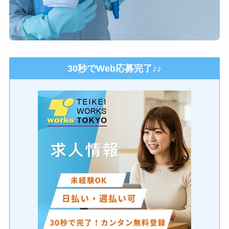
30秒でWeb応募完了♪♪