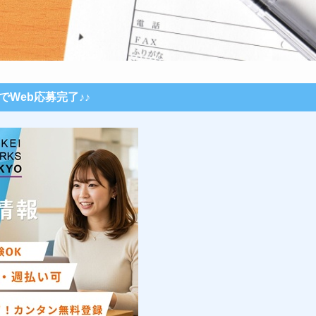
秒でWeb応募完了♪♪