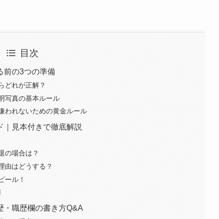
目次
る前の3つの準備
らどれが正解？
明写真の基本ルール
嫌われないための黄金ルール
ド｜見本付きで徹底解説
退の場合は？
理由はどうする？
ピール！
欄
・職歴欄の書き方Q&A