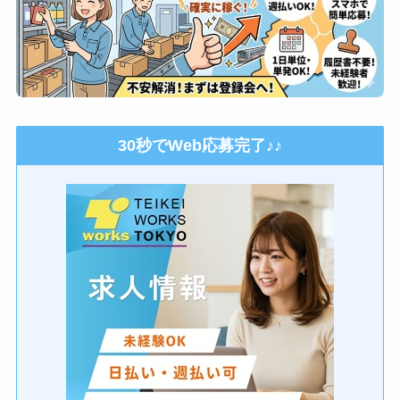
30秒でWeb応募完了♪♪