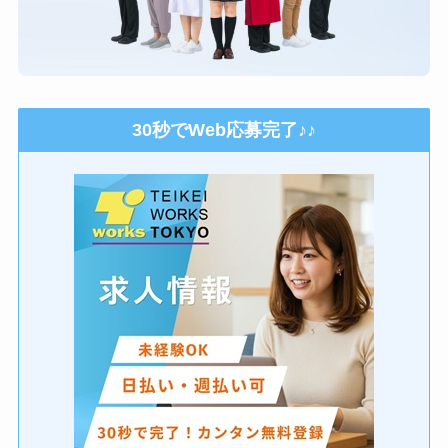
30秒でWeb応募完了♪♪