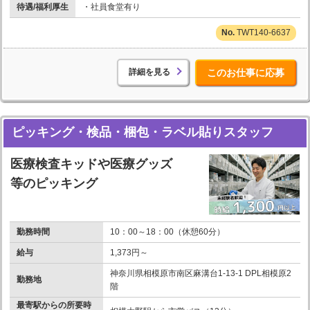
待遇/福利厚生
・社員食堂有り
TWT140-6637
詳細を見る
このお仕事に応募
ピッキング・検品・梱包・ラベル貼りスタッフ
医療検査キッドや医療グッズ
等のピッキング
勤務時間
10：00～18：00（休憩60分）
給与
1,373円～
神奈川県相模原市南区麻溝台1-13-1 DPL相模原2
勤務地
階
最寄駅からの所要時