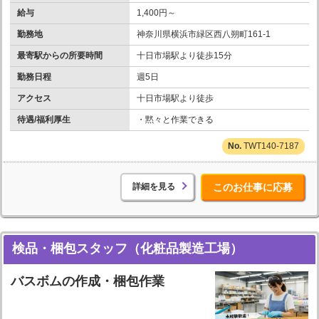
給与
1,400円～
勤務地
神奈川県横浜市緑区西八朔町161-1
最寄駅からの所要時間
十日市場駅より徒歩15分
勤務日程
週5日
アクセス
十日市場駅より徒歩
待遇/福利厚生
・黙々と作業できる
TWT140-7187
詳細を見る
このお仕事に応募
検品・梱包スタッフ（化粧品製造工場）
バスボムの作成・梱包作業