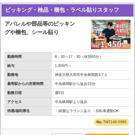
ピッキング・検品・梱包・ラベル貼りスタッフ
アパレルや部品等のピッキン
グや梱包、シール貼り
勤務時間
8：30～17：30（休憩60分）
給与
1,406円～
勤務地
神奈川県大和市中央林間西3-7-1
最寄駅からの所要時間
中央林間駅から徒歩15分
勤務日程
週5日
アクセス
中央林間駅より徒歩
待遇/福利厚生
・綺麗なラウンジあり ・自転車通勤OK
TWT140-5995