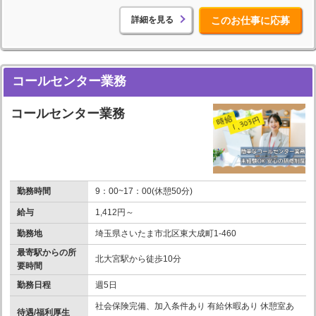
詳細を見る
このお仕事に応募
コールセンター業務
コールセンター業務
勤務時間
9：00~17：00(休憩50分)
給与
1,412円～
勤務地
埼玉県さいたま市北区東大成町1-460
最寄駅からの所
北大宮駅から徒歩10分
要時間
勤務日程
週5日
社会保険完備、加入条件あり 有給休暇あり 休憩室あ
待遇/福利厚生