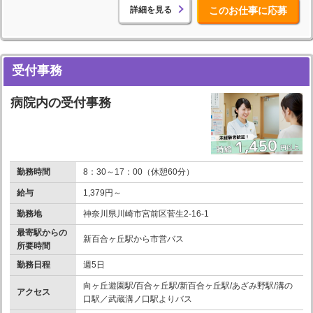
詳細を見る
このお仕事に応募
受付事務
病院内の受付事務
勤務時間
8：30～17：00（休憩60分）
給与
1,379円～
勤務地
神奈川県川崎市宮前区菅生2-16-1
最寄駅からの
新百合ヶ丘駅から市営バス
所要時間
勤務日程
週5日
向ヶ丘遊園駅/百合ヶ丘駅/新百合ヶ丘駅/あざみ野駅/溝の
アクセス
口駅／武蔵溝ノ口駅よりバス