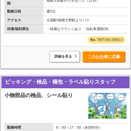
相模大野駅から市営バス（12分）
間
勤務日程
週5日
アクセス
古淵駅/相模大野駅よりバス
待遇/福利厚生
・綺麗なラウンジあり ・自転車通勤OK
TWT140-2850-2
詳細を見る
このお仕事に応募
ピッキング・検品・梱包・ラベル貼りスタッフ
小物部品の検品、シール貼り
勤務時間
8：00～17：00（休憩60分）