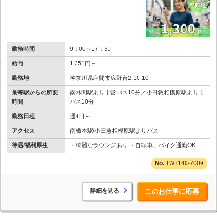
勤務時間
9：00～17：30
給与
1,351円～
勤務地
神奈川県座間市広野台2-10-10
最寄駅からの所要
南林間駅より市営バス10分／小田急相模原駅より市
時間
バス10分
勤務日程
週4日～
アクセス
南橋本駅/小田急相模原駅よりバス
待遇/福利厚生
・綺麗なラウンジあり ・自転車、バイク通勤OK
TWT140-7009
詳細を見る
このお仕事に応募