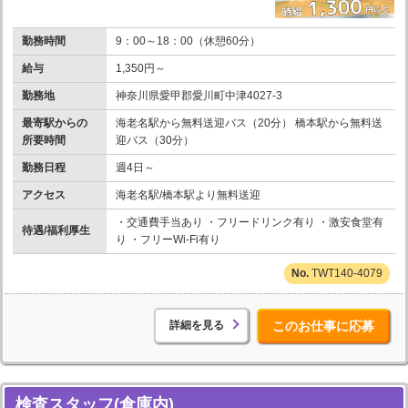
勤務時間
9：00～18：00（休憩60分）
給与
1,350円～
勤務地
神奈川県愛甲郡愛川町中津4027-3
最寄駅からの
海老名駅から無料送迎バス（20分） 橋本駅から無料送
所要時間
迎バス（30分）
勤務日程
週4日～
アクセス
海老名駅/橋本駅より無料送迎
・交通費手当あり ・フリードリンク有り ・激安食堂有
待遇/福利厚生
り ・フリーWi-Fi有り
TWT140-4079
詳細を見る
このお仕事に応募
検査スタッフ(倉庫内)