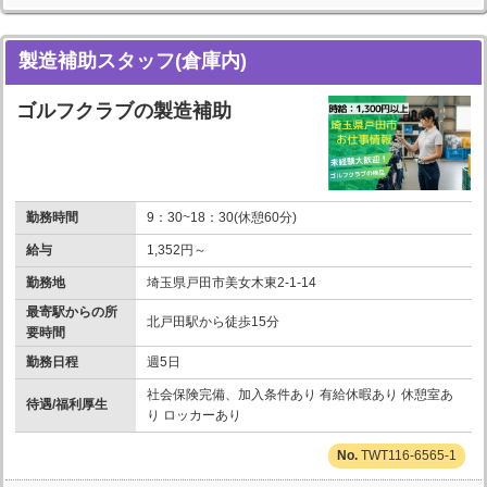
製造補助スタッフ(倉庫内)
ゴルフクラブの製造補助
勤務時間
9：30~18：30(休憩60分)
給与
1,352円～
勤務地
埼玉県戸田市美女木東2-1-14
最寄駅からの所
北戸田駅から徒歩15分
要時間
勤務日程
週5日
社会保険完備、加入条件あり 有給休暇あり 休憩室あ
待遇/福利厚生
り ロッカーあり
TWT116-6565-1