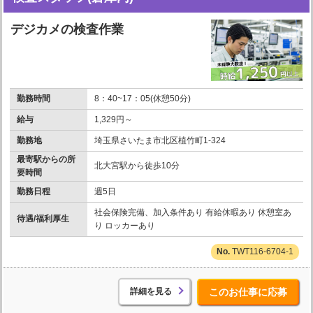
デジカメの検査作業
勤務時間
8：40~17：05(休憩50分)
給与
1,329円～
勤務地
埼玉県さいたま市北区植竹町1-324
最寄駅からの所
北大宮駅から徒歩10分
要時間
勤務日程
週5日
社会保険完備、加入条件あり 有給休暇あり 休憩室あ
待遇/福利厚生
り ロッカーあり
TWT116-6704-1
詳細を見る
このお仕事に応募