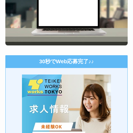
30秒でWeb応募完了♪♪