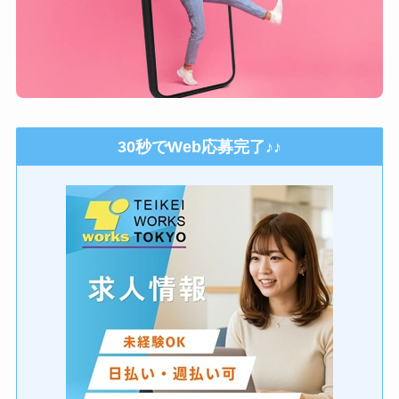
30秒でWeb応募完了♪♪