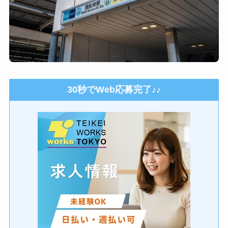
30秒でWeb応募完了♪♪