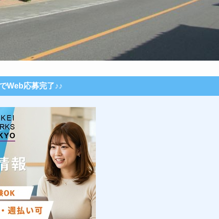
秒でWeb応募完了♪♪